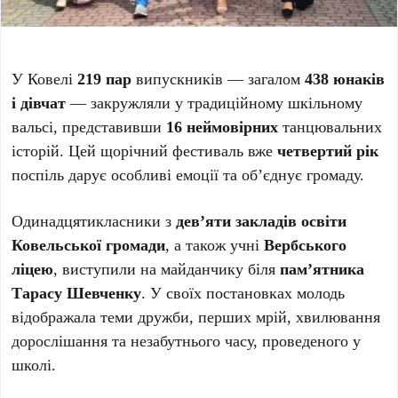
У Ковелі
219 пар
випускників — загалом
438 юнаків
і дівчат
— закружляли у традиційному шкільному
вальсі, представивши
16 неймовірних
танцювальних
історій. Цей щорічний фестиваль вже
четвертий рік
поспіль дарує особливі емоції та об’єднує громаду.
Одинадцятикласники з
дев’яти закладів освіти
Ковельської громади
, а також учні
Вербського
ліцею
, виступили на майданчику біля
пам’ятника
Тарасу Шевченку
. У своїх постановках молодь
відображала теми дружби, перших мрій, хвилювання
дорослішання та незабутнього часу, проведеного у
школі.