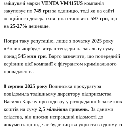
змішувачі марки
VENTA VM415US
компанія
закуповує по
749 грн
за одиницю, тоді як на сайті
офіційного дилера їхня ціна становить
597 грн
, що
на
25-27%
дешевше.
Попри таку репутацію, лише з початку 2025 року
«Волиньдорбуд» виграв тендери на загальну суму
понад
545 млн грн
. Варто зазначити, що попередній
керівник цієї компанії є фігурантом кримінального
провадження.
8 серпня 2025 року
Волинська прокуратура
повідомила тодішньому директору підприємства
Василю Карачу про підозру у розкраданні бюджетних
коштів на суму
2,5 мільйона гривень
. За даними
слідства, він вносив неправдиві відомості до
документації під час будівництва укриття в одному із