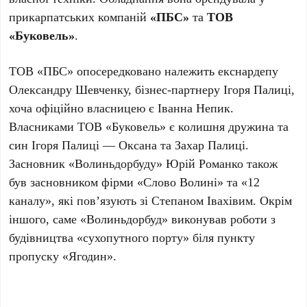
прикарпатських компаній
«ПБС»
та
ТОВ
«Буковель»
.
ТОВ «ПБС» опосередковано належить екснардепу
Олександру Шевченку, бізнес-партнеру Ігоря Палиці,
хоча офіційно власницею є Іванна Непик.
Власниками ТОВ «Буковель» є колишня дружина та
син Ігоря Палиці — Оксана та Захар Палиці.
Засновник «Волиньдорбуду» Юрій Романко також
був засновником фірми «Слово Волині» та «12
каналу», які пов’язують зі Степаном Івахівим. Окрім
іншого, саме «Волиньдорбуд» виконував роботи з
будівництва «сухопутного порту» біля пункту
пропуску «Ягодин».