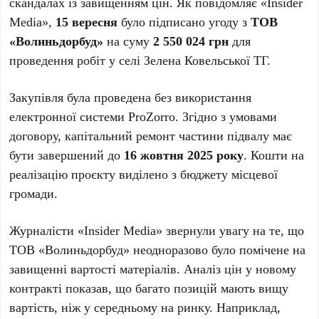
скандалах із завищенням цін. Як повідомляє «Insider
Media»,
15 вересня
було підписано угоду з
ТОВ
«Волиньдорбуд»
на суму
2 550 024 грн
для
проведення робіт у селі Зелена Ковельської ТГ.
Закупівля була проведена без використання
електронної системи ProZorro. Згідно з умовами
договору, капітальний ремонт частини підвалу має
бути завершений до
16 жовтня 2025 року
. Кошти на
реалізацію проєкту виділено з бюджету місцевої
громади.
Журналісти «Insider Media» звернули увагу на те, що
ТОВ «Волиньдорбуд» неодноразово було помічене на
завищенні вартості матеріалів. Аналіз цін у новому
контракті показав, що багато позицій мають вищу
вартість, ніж у середньому на ринку. Наприклад,