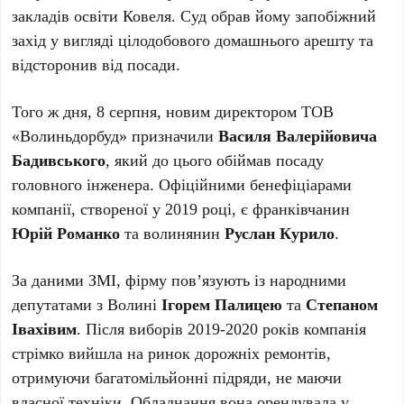
закладів освіти Ковеля. Суд обрав йому запобіжний
захід у вигляді цілодобового домашнього арешту та
відсторонив від посади.
Того ж дня, 8 серпня, новим директором ТОВ
«Волиньдорбуд» призначили
Василя Валерійовича
Бадивського
, який до цього обіймав посаду
головного інженера. Офіційними бенефіціарами
компанії, створеної у 2019 році, є франківчанин
Юрій Романко
та волинянин
Руслан Курило
.
За даними ЗМІ, фірму пов’язують із народними
депутатами з Волині
Ігорем Палицею
та
Степаном
Івахівим
. Після виборів 2019-2020 років компанія
стрімко вийшла на ринок дорожніх ремонтів,
отримуючи багатомільйонні підряди, не маючи
власної техніки. Обладнання вона орендувала у