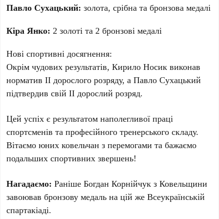
Павло Сухацький:
золота, срібна та бронзова медалі
Кіра Янко:
2 золоті та 2 бронзові медалі
Нові спортивні досягнення:
Окрім чудових результатів, Кирило Носик виконав
норматив ІІ дорослого розряду, а Павло Сухацький
підтвердив свій ІІ дорослий розряд.
Цей успіх є результатом наполегливої праці
спортсменів та професійного тренерського складу.
Вітаємо юних ковельчан з перемогами та бажаємо
подальших спортивних звершень!
Нагадаємо:
Раніше Богдан Корнійчук з Ковельщини
завоював бронзову медаль на цій же Всеукраїнській
спартакіаді.