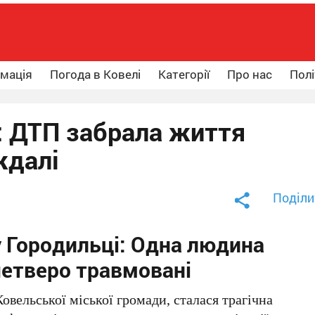
рмація
Погода в Ковелі
Категорії
Про нас
Полі
: ДТП забрала життя
ждалі
Поділи
 Городильці: Одна людина
четверо травмовані
Ковельської міської громади, сталася трагічна