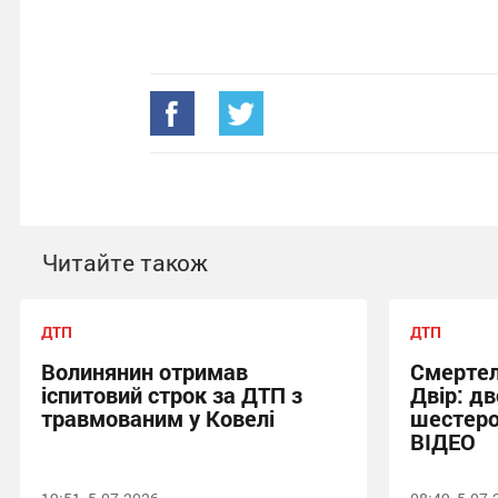
Читайте також
ДТП
ДТП
Волинянин отримав
Смертел
іспитовий строк за ДТП з
Двір: дв
травмованим у Ковелі
шестеро
ВІДЕО