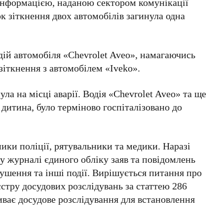
інформацією, наданою сектором комунікації
ок зіткнення двох автомобілів загинула одна
дій автомобіля «Chevrolet Aveo», намагаючись
зіткнення з автомобілем «Iveko».
ла на місці аварії. Водія «Chevrolet Aveo» та ще
 дитина, було терміново госпіталізовано до
ники поліції, рятувальники та медики. Наразі
 у журналі єдиного обліку заяв та повідомлень
ушення та інші події. Вирішується питання про
стру досудових розслідувань за статтею 286
ває досудове розслідування для встановлення