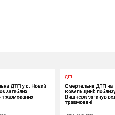
ДТП
ьна ДТП у с. Новий
Смертельна ДТП на
оє загиблих,
Ковельщині: поблиз
 травмованих +
Вишнева загинув вод
травмовані