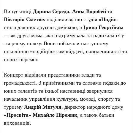
Випускниці
Дарина Середа
,
Анна Воробей
та
Вікторія Сметюх
поділилися, що студія
«Надія»
стала для них другою домівкою, а
Ірина Георгіївна
— як друга мама, яка підтримувала та надихала їх у
творчому шляху. Вони побажали наступному
поколінню «надійців» самовіддачі, наполегливості та
нових перемог.
Концерт відвідали представники влади та
громадськості. З привітаннями та словами подяки до
юних талантів та їхньої наставниці звернулися
начальник управління культури, молоді, спорту та
туризму
Андрій Мигуля
, директор народного дому
«Просвіта» Михайло Пірожик
, а також батьки
вихованців.