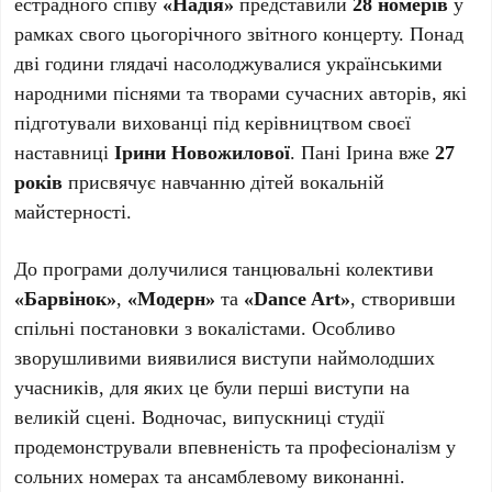
естрадного співу
«Надія»
представили
28 номерів
у
рамках свого цьогорічного звітного концерту. Понад
дві години глядачі насолоджувалися українськими
народними піснями та творами сучасних авторів, які
підготували вихованці під керівництвом своєї
наставниці
Ірини Новожилової
. Пані Ірина вже
27
років
присвячує навчанню дітей вокальній
майстерності.
До програми долучилися танцювальні колективи
«Барвінок»
,
«Модерн»
та
«Dance Art»
, створивши
спільні постановки з вокалістами. Особливо
зворушливими виявилися виступи наймолодших
учасників, для яких це були перші виступи на
великій сцені. Водночас, випускниці студії
продемонстрували впевненість та професіоналізм у
сольних номерах та ансамблевому виконанні.