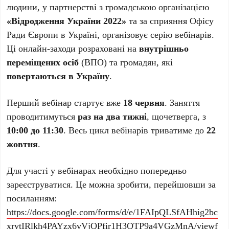
людини, у партнерстві з громадською організацією
«Відродження України 2022»
та за сприяння Офісу
Ради Європи в Україні, організовує серію вебінарів.
Ці онлайн-заходи розраховані на
внутрішньо
переміщених осіб
(ВПО) та громадян, які
повертаються в Україну
.
Перший вебінар стартує вже
18 червня
. Заняття
проводитимуться
раз на два тижні
, щочетверга, з
10:00 до 11:30
. Весь цикл вебінарів триватиме до
22
жовтня
.
Для участі у вебінарах необхідно попередньо
зареєструватися. Це можна зробити, перейшовши за
посиланням:
https://docs.google.com/forms/d/e/1FAIpQLSfAHhig2bc
xrvtIRlkh4PAYzx6vVjQPfir1H3QTP9a4VGzMnA/viewf