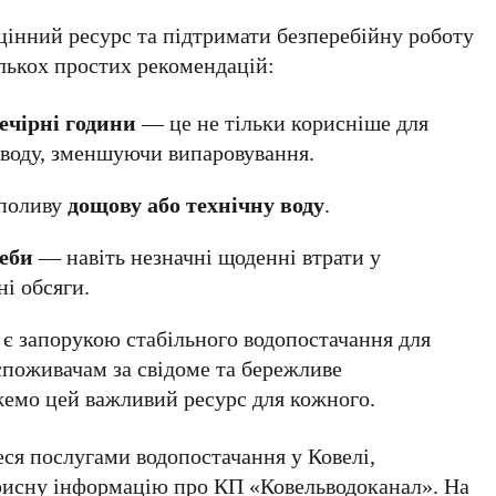
інний ресурс та підтримати безперебійну роботу
лькох простих рекомендацій:
вечірні години
— це не тільки корисніше для
 воду, зменшуючи випаровування.
 поливу
дощову або технічну воду
.
реби
— навіть незначні щоденні втрати у
і обсяги.
 є запорукою стабільного водопостачання для
 споживачам за свідоме та бережливе
жемо цей важливий ресурс для кожного.
ся послугами водопостачання у Ковелі,
орисну інформацію про КП «Ковельводоканал»
. На