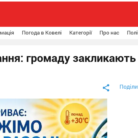
рмація
Погода в Ковелі
Категорії
Про нас
Полі
ання: громаду закликають
Поділи