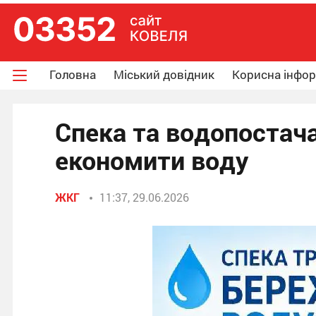
Головна
Міський довідник
Корисна інфо
Спека та водопостач
економити воду
ЖКГ
11:37, 29.06.2026