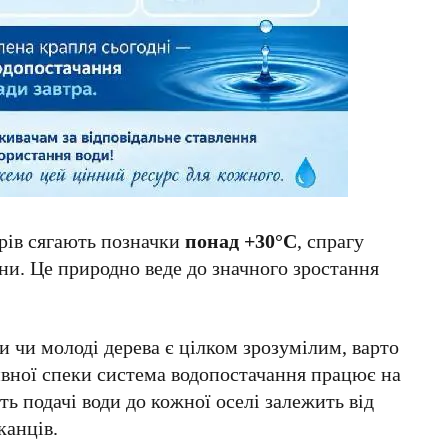
рів сягають позначки
понад +30°C
, спрагу
ни. Це природно веде до значного зростання
 чи молоді дерева є цілком зрозумілим, варто
сивної спеки система водопостачання працює на
ь подачі води до кожної оселі залежить від
канців.