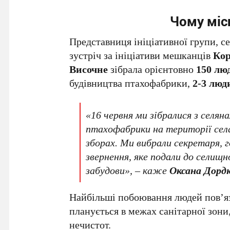
Чому міс
Представниця ініціативної групи, с
зустріч за ініціативи мешканців
Кор
Височне
зібрала орієнтовно
150 лю
будівництва птахофабрики,
2-3 люд
«16 червня ми зібралися з селян
птахофабрики на території села,
зборах. Ми вибрали секретаря, г
звернення, яке подали до селищн
забудови», – каже
Оксана Дорд
Найбільші побоювання людей пов’яз
планується в межах санітарної зони,
нечистот.