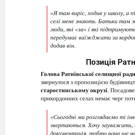
«Я там виріс, ходив у школу, а п
селі мене знають. Батьки там ж
люди, які «за» і які підтримую
передумає виїжджати за кордон,
додав він.
Позиція Ратн
Голова Ратнівської селищної ради
звернулося з пропозицією будівниц
старостинському окрузі
. Посадове
прикордонних селах немає черг поте
«Сьогодні ми розглядаємо ті інв
звертаються. Хочу зауважити, 
документація, тобто вона ще не