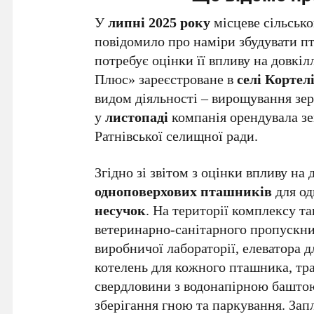
У
липні 2025 року
місцеве сільськ
повідомило про наміри збудувати пт
потребує оцінки її впливу на довкі
Плюс» зареєстроване в
селі Кортел
видом діяльності – вирощування зер
у
листопаді
компанія орендувала зе
Ратнівської селищної ради.
Згідно зі звітом з оцінки впливу на
одноповерхових пташників
для од
несучок
. На території комплексу т
ветеринарно-санітарного пропускни
виробничої лабораторії, елеватора дл
котелень для кожного пташника, тра
свердловини з водонапірною башто
зберігання гною та паркування. За