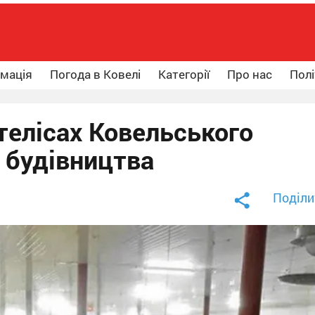
рмація
Погода в Ковелі
Категорії
Про нас
Полі
телісах Ковельського
и будівництва
Поділи