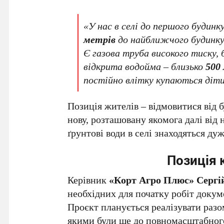
«У нас в селі до першого будинк
метрів
до найближчого будинку.
Є газова труба високого тиску, 
відкрита водойма – близько
500
постійно влітку купаються діти
Позиція жителів – відмовитися від 
нову, розташовану якомога далі від
ґрунтові води в селі знаходяться ду
Позиція 
Керівник
«Корт Агро Плюс» Сергі
необхідних для початку робіт докум
Проєкт планується реалізувати разо
якими були ще до повномасштабног