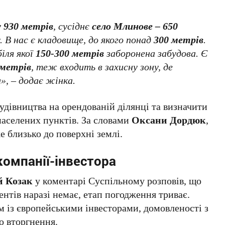
у
930 метрів
, сусіднє
село Млинове – 650
 В нас є кладовище, до якого понад
300 метрів
.
біля якої
150-300 метрів
заборонена забудова. Є
 метрів
, теж входить в захисну зону, де
», – додає жінка.
будівництва на орендованій ділянці та визначити
 населених пунктів. За словами
Оксани Дордюк
,
же близько до поверхні землі.
компанії-інвестора
й Козак
у коментарі Суспільному розповів, що
ентів наразі немає, етап погодження триває.
м із європейськими інвесторами, домовленості з
о вторгнення.