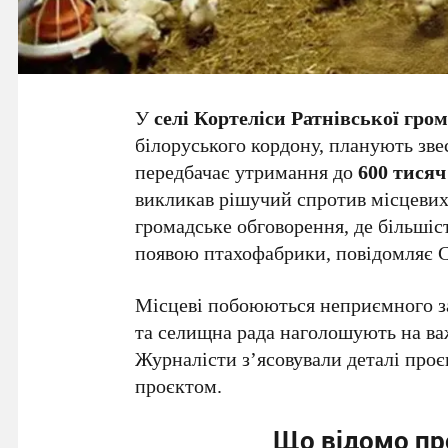
У
селі Кортеліси Ратнівської гро
білоруського кордону, планують зв
передбачає утримання до
600 тисяч
викликав рішучий спротив місцевих
громадське обговорення, де більші
появою птахофабрики, повідомляє С
Місцеві побоюються неприємного зап
та селищна рада наголошують на ва
Журналісти з’ясовували деталі проє
проєктом.
Що відомо пр