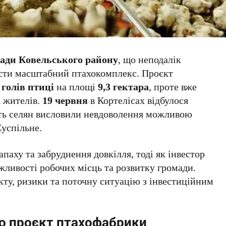
мади Ковельського району
, що неподалік
ести масштабний птахокомплекс. Проєкт
 голів птиці
на площі
9,3 гектара
, проте вже
 жителів.
19 червня
в Кортелісах відбулося
сть селян висловили невдоволення можливою
успільне.
аху та забруднення довкілля, тоді як інвестор
жливості робочих місць та розвитку громади.
кту, ризики та поточну ситуацію з інвестиційним
о проєкт птахофабрики