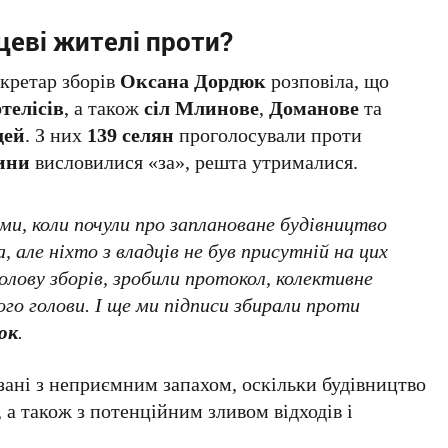
цеві жителі проти?
екретар зборів
Оксана Дордюк
розповіла, що
телісів
, а також
сіл Млинове
,
Доманове
та
дей
. З них
139 селян
проголосували проти
ини
висловилися «за», решта утрималися.
ами, коли почули про заплановане будівництво
 але ніхто з владців не був присутній на цих
олову зборів, зробили протокол, колективне
ого голови. І ще ми підписи збирали проти
юк
.
ані з неприємним запахом, оскільки будівництво
 а також з потенційним зливом відходів і