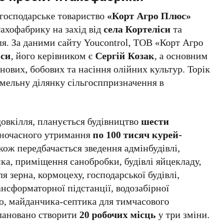
огосподарське товариство
«Корт Агро Плюс»
ахофабрику на захід від
села Кортеліси
та
лля. За даними сайту Youcontrol, ТОВ «Корт Агро
іси
, його керівником є
Сергій Козак
, а основним
нових, бобових та насіння олійних культур. Торік
мельну ділянку сільгосппризначення в
 довкілля, планується будівництво
шести
ночасного утримання
по 100 тисяч курей-
акож передбачається зведення адмінбудівлі,
ка, приміщення санобробки, будівлі яйцекладу,
я зерна, кормоцеху, господарської будівлі,
нсформаторної підстанції, водозабірної
ю, майданчика-септика для тимчасового
плановано створити
20 робочих місць
у три зміни.