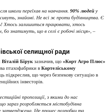
ісля школи переїхав на навчання.
90% людей
у
ивуть, знайомі. Не всі ж проти будівництва. Є
ть! Хтось залишиться працювати, хтось
 бо знатимуть, що в селі є робочі місця», –
івської селищної ради
 Віталій Бірук
зазначив, що
«Корт Агро Плюс»
тва птахофабрики в
Кортеліському
ць підкреслив, що через безпекову ситуацію в
нційних інвесторів.
естиційні пропозиції, з якими до нас
що зараз розробляється містобудівна
 затверджена. Іде процес розробки та