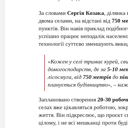
За словами
Сергія Козака
, ділянка
двома селами, на відстані від
750 м
пунктів. Він навів приклад подібно
успішно працює неподалік населено
технології суттєво зменшують вики
«Кожен у селі тримає курей, сви
домогосподарств, де за
5-10 ме
лісосмуга, від
750 метрів
до
пі
планується будівництво», – ка
Заплановано створення
20-30 робоч
селах вже цікавляться роботою, зокр
життя. Він підкреслює, що проєкт 
цілому, і не всі мешканці проти буд