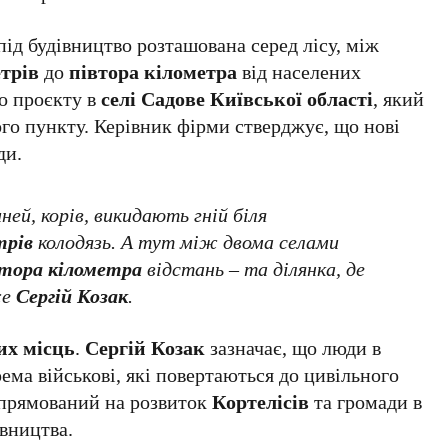
 під будівництво розташована серед лісу, між
етрів
до
півтора кілометра
від населених
го проєкту в
селі Садове Київської області
, який
го пункту. Керівник фірми стверджує, що нові
ди.
ней, корів, викидають гній біля
трів
колодязь. А тут між двома селами
втора кілометра
відстань – та ділянка, де
же
Сергій Козак
.
их місць
.
Сергій Козак
зазначає, що люди в
ема військові, які повертаються до цивільного
спрямований на розвиток
Кортелісів
та громади в
івництва.