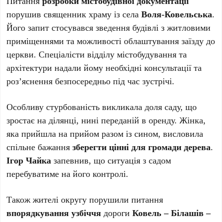
Питання
розробки містобудівної документації
порушив священник храму із села
Воля-Ковельська
.
Його запит стосувався зведення будівлі з житловими
приміщеннями та можливості облаштування заїзду до
церкви. Спеціалісти відділу містобудування та
архітектури надали йому необхідні консультації та
роз’яснення безпосередньо під час зустрічі.
Особливу стурбованість викликала доля саду, що
зростає на ділянці, нині переданій в оренду. Жінка,
яка прийшла на прийом разом із сином, висловила
спільне бажання
зберегти цінні для громади дерева
.
Ігор Чайка
запевнив, що ситуація з садом
перебуватиме на його контролі.
Також жителі округу порушили питання
впорядкування узбіччя
дороги
Ковель – Білашів –