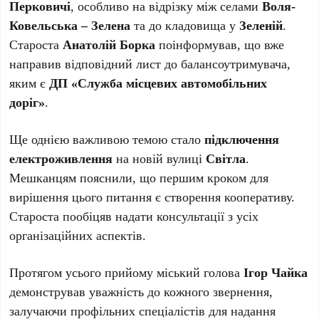
Перковичі
, особливо на відрізку між селами
Воля-
Ковельська – Зелена
та до кладовища у
Зеленій
.
Староста
Анатолій Борка
поінформував, що вже
направив відповідний лист до балансоутримувача,
яким є
ДП «Служба місцевих автомобільних
доріг»
.
Ще однією важливою темою стало
підключення
електроживлення
на новій вулиці
Світла
.
Мешканцям пояснили, що першим кроком для
вирішення цього питання є створення кооперативу.
Староста пообіцяв надати консультації з усіх
організаційних аспектів.
Протягом усього прийому міський голова
Ігор Чайка
демонстрував уважність до кожного звернення,
залучаючи профільних спеціалістів для надання