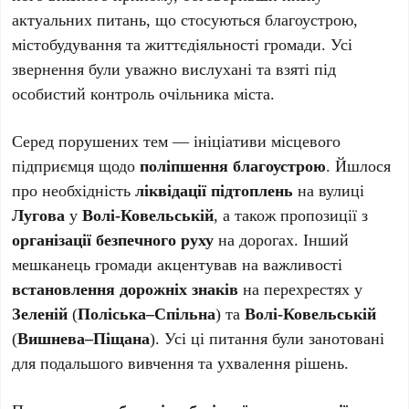
актуальних питань, що стосуються благоустрою,
містобудування та життєдіяльності громади. Усі
звернення були уважно вислухані та взяті під
особистий контроль очільника міста.
Серед порушених тем — ініціативи місцевого
підприємця щодо
поліпшення благоустрою
. Йшлося
про необхідність
ліквідації підтоплень
на вулиці
Лугова
у
Волі-Ковельській
, а також пропозиції з
організації безпечного руху
на дорогах. Інший
мешканець громади акцентував на важливості
встановлення дорожніх знаків
на перехрестях у
Зеленій
(
Поліська–Спільна
) та
Волі-Ковельській
(
Вишнева–Піщана
). Усі ці питання були занотовані
для подальшого вивчення та ухвалення рішень.