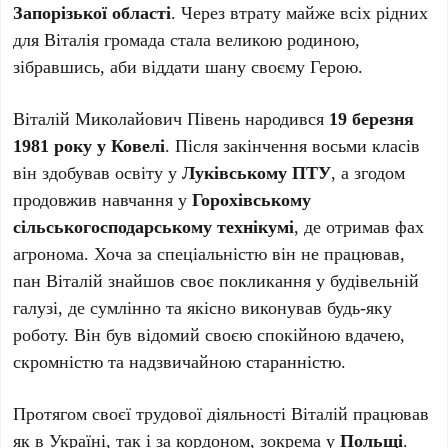
Запорізької області
. Через втрату майже всіх рідних
для Віталія громада стала великою родиною,
зібравшись, аби віддати шану своєму Герою.
Віталій Миколайович Півень народився
19 березня
1981 року у Ковелі
. Після закінчення восьми класів
він здобував освіту у
Луківському ПТУ
, а згодом
продовжив навчання у
Горохівському
сільськогосподарському технікумі
, де отримав фах
агронома. Хоча за спеціальністю він не працював,
пан Віталій знайшов своє покликання у будівельній
галузі, де сумлінно та якісно виконував будь-яку
роботу. Він був відомий своєю спокійною вдачею,
скромністю та надзвичайною старанністю.
Протягом своєї трудової діяльності Віталій працював
як в Україні, так і за кордоном, зокрема у
Польщі
.