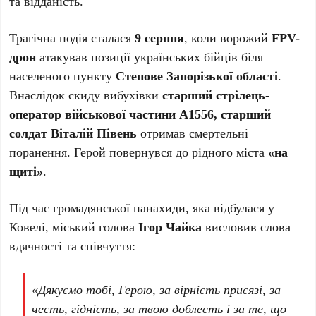
та відданість.
Трагічна подія сталася
9 серпня
, коли ворожий
FPV-
дрон
атакував позиції українських бійців біля
населеного пункту
Степове Запорізької області
.
Внаслідок скиду вибухівки
старший стрілець-
оператор військової частини А1556, старший
солдат Віталій Півень
отримав смертельні
поранення. Герой повернувся до рідного міста
«на
щиті»
.
Під час громадянської панахиди, яка відбулася у
Ковелі, міський голова
Ігор Чайка
висловив слова
вдячності та співчуття:
«Дякуємо тобі, Герою, за вірність присязі, за
честь, гідність, за твою доблесть і за те, що