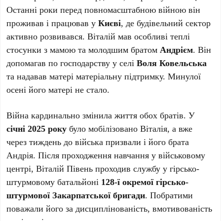
Останні роки перед повномасштабною війною він
проживав і працював у
Києві
, де будівельний сектор
активно розвивався. Віталій мав особливі теплі
стосунки з мамою та молодшим братом
Андрієм
. Він
допомагав по господарству у селі
Воля Ковельська
та надавав матері матеріальну підтримку. Минулої
осені його матері не стало.
Війна кардинально змінила життя обох братів. У
січні 2025 року
було мобілізовано Віталія, а вже
через тиждень до війська призвали і його брата
Андрія. Після проходження навчання у військовому
центрі, Віталій Півень проходив службу у гірсько-
штурмовому батальйоні
128-ї окремої гірсько-
штурмової Закарпатської бригади
. Побратими
поважали його за дисциплінованість, вмотивованість