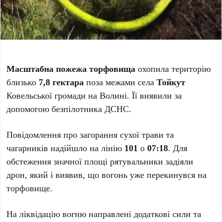
Масштабна пожежа торфовища
охопила територію
близько
7,8 гектара
поза межами села
Тойкут
Ковельської громади на Волині. Її виявили за
допомогою безпілотника ДСНС.
Повідомлення про загорання сухої трави та
чагарників надійшло на лінію
101
о
07:18
. Для
обстеження значної площі рятувальники задіяли
дрон, який і виявив, що вогонь уже перекинувся на
торфовище.
На ліквідацію вогню направлені додаткові сили та