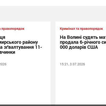
а правопорядок
Кримінал та правопорядок
ця
На Волині судять мат
ирського району
продала 6-річного си
за зґвалтування 11-
000 доларів США
івчинки
.2026
15:21, 3.07.2026