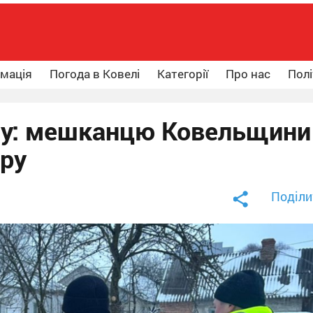
рмація
Погода в Ковелі
Категорії
Про нас
Полі
ісу: мешканцю Ковельщини
зру
Поділи