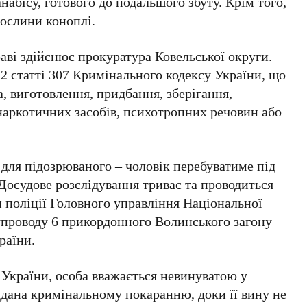
набісу, готового до подальшого збуту. Крім того,
ослини коноплі.
аві здійснює прокуратура Ковельської округи.
 2 статті 307 Кримінального кодексу України, що
, виготовлення, придбання, зберігання,
наркотичних засобів, психотропних речовин або
для підозрюваного – чоловік перебуватиме під
 Досудове розслідування триває та проводиться
поліції Головного управління Національної
 супроводу 6 прикордонного Волинського загону
раїни.
ї України, особа вважається невинуватою у
ддана кримінальному покаранню, доки її вину не