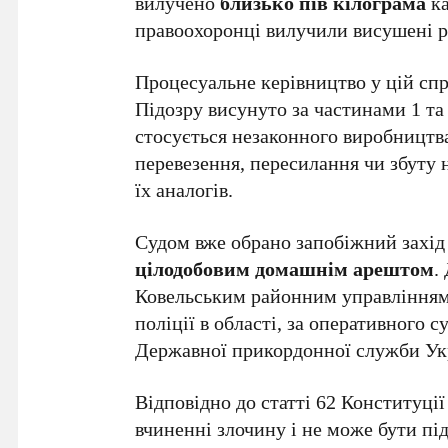
вилучено
близько пів кілограма
ка
правоохоронці вилучили висушені р
Процесуальне керівництво у цій спр
Підозру висунуто за частинами 1 та
стосується незаконного виробництва
перевезення, пересилання чи збуту 
їх аналогів.
Судом вже обрано запобіжний захід 
цілодобовим домашнім арештом
.
Ковельським районним управлінням 
поліції в області, за оперативного
Державної прикордонної служби Ук
Відповідно до статті 62 Конституці
вчиненні злочину і не може бути пі