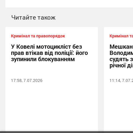
Читайте також
Кримінал та правопорядок
Кримінал т
У Ковелі мотоцикліст без
Мешкан
прав втікав від поліції: його
Володим
зупинили блокуванням
судять 
річної д
17:58, 7.07.2026
11:14, 7.07