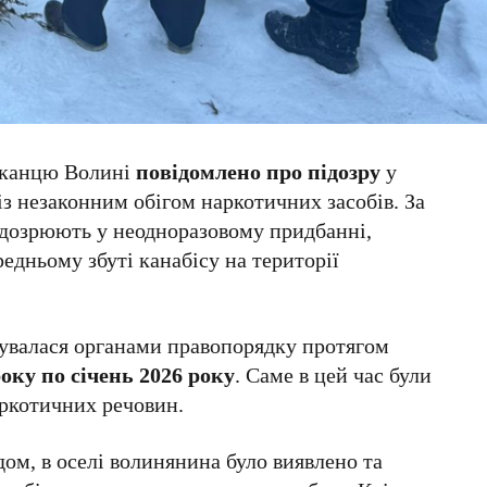
шканцю Волині
повідомлено про підозру
у
із незаконним обігом наркотичних засобів. За
ідозрюють у неодноразовому придбанні,
редньому збуті канабісу на території
увалася органами правопорядку протягом
року по січень 2026 року
. Саме в цей час були
аркотичних речовин.
дом, в оселі волинянина було виявлено та