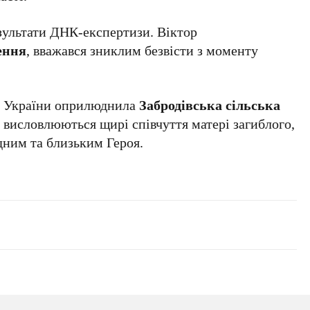
зультати ДНК-експертизи. Віктор
ення
, вважався зниклим безвісти з моменту
а України оприлюднила
Забродівська сільська
и висловлюються щирі співчуття матері загиблого,
ідним та близьким Героя.