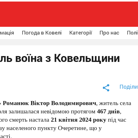
рмація
Погода в Ковелі
Категорії
Про нас
Полі
ль воїна з Ковельщини
Поділи
»
Романюк Віктор Володимирович
, житель села
доля залишалася невідомою протягом
467 днів
,
ого смерть настала
21 квітня 2024 року
під час
зу населеного пункту Очеретине, що у
асті.