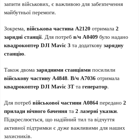
запити військових, є важливою для забезпечення
майбутньої перемоги.
Зокрема,
військова частина А2120
отримала
2
зарядні станції
. Для потреб
в/ч А0409
було надано
квадрокоптер DJI Mavic 3
та додаткову
зарядну
станцію
.
Також двома
зарядними станціями
посилили
військову частину А4848
.
В/ч А7036
отримала
квадрокоптер DJI Mavic 3Т
та
генератор
.
Для потреб
військової частини А0864
передано
2
прилади нічного бачення
та
2 лазерні указки
.
Підкреслюється, що надійний тил та відчуття
активної підтримки є дуже важливими для наших
захисників.