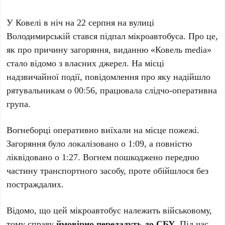
У Ковелі в ніч на 22 серпня на вулиці
Володимирській стався підпал мікроавтобуса. Про це,
як про причину загоряння, виданню «Ковель media»
стало відомо з власних джерел. На місці
надзвичайної події, повідомлення про яку надійшло
рятувальникам о 00:56, працювала слідчо-оперативна
група.
Вогнеборці оперативно виїхали на місце пожежі.
Загоряння було локалізовано о 1:09, а повністю
ліквідовано о 1:27. Вогнем пошкоджено передню
частину транспортного засобу, проте обійшлося без
постраждалих.
Відомо, що цей мікроавтобус належить військовому,
тому справу
ймовірно передадуть до СБУ
. Під час