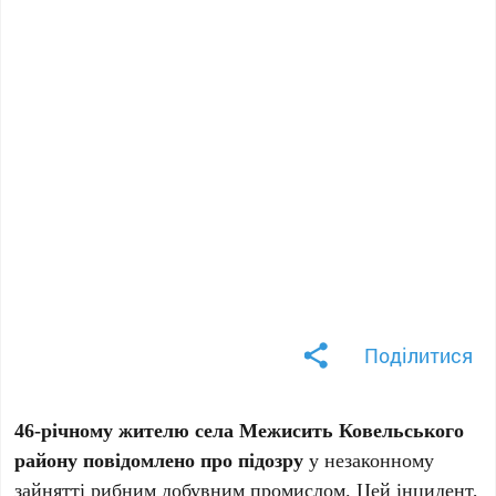
Поділитися
46-річному жителю села Межисить Ковельського
району повідомлено про підозру
у незаконному
зайнятті рибним добувним промислом. Цей інцидент,