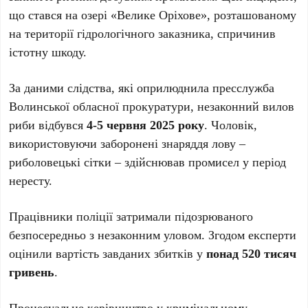
що стався на озері «Велике Оріхове», розташованому
на території гідрологічного заказника, спричинив
істотну шкоду.
За даними слідства, які оприлюднила пресслужба
Волинської обласної прокуратури, незаконний вилов
риби відбувся
4-5 червня 2025 року
. Чоловік,
використовуючи заборонені знаряддя лову –
риболовецькі сітки – здійснював промисел у період
нересту.
Працівники поліції затримали підозрюваного
безпосередньо з незаконним уловом. Згодом експерти
оцінили вартість завданих збитків у
понад 520 тисяч
гривень
.
Процесуальне керівництво у кримінальному