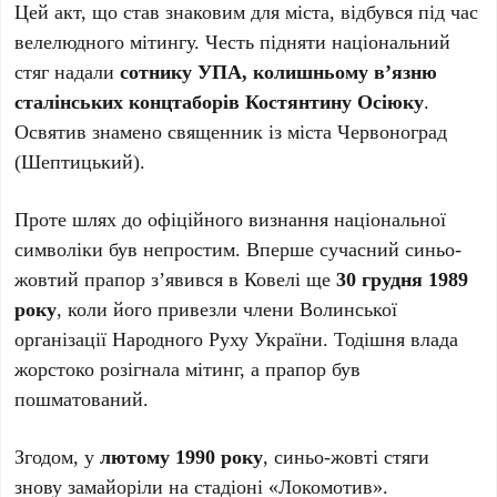
Цей акт, що став знаковим для міста, відбувся під час
велелюдного мітингу. Честь підняти національний
стяг надали
сотнику УПА, колишньому в’язню
сталінських концтаборів Костянтину Осіюку
.
Освятив знамено священник із міста Червоноград
(Шептицький).
Проте шлях до офіційного визнання національної
символіки був непростим. Вперше сучасний синьо-
жовтий прапор з’явився в Ковелі ще
30 грудня 1989
року
, коли його привезли члени Волинської
організації Народного Руху України. Тодішня влада
жорстоко розігнала мітинг, а прапор був
пошматований.
Згодом, у
лютому 1990 року
, синьо-жовті стяги
знову замайоріли на стадіоні «Локомотив».