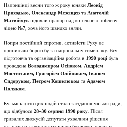
Наприкінці весни того ж року юнаки
Леонід
Приходько, Олександр Мєзєнцев
та
Анатолій
Матвійчук
підняли прапор над котельнею поблизу
ліцею №7, хоча його швидко зняли.
Попри постійний спротив, активісти Руху не
припиняли боротьбу за національну символіку. Вся
підготовча та організаційна робота в
1990 році
була
проведена
Володимиром Осіюком, Андрієм
Мостиським, Григорієм Олійником, Іваном
Сидоруком, Петром Кошелюком
та
Адамом
Поляком
.
Кульмінацією цих подій стало засідання міської ради,
що відбулося
28–30 серпня 1990 року
. Після
тривалих дискусій депутати ухвалили рішення
підняти над адміністративною будівлею, поряд із