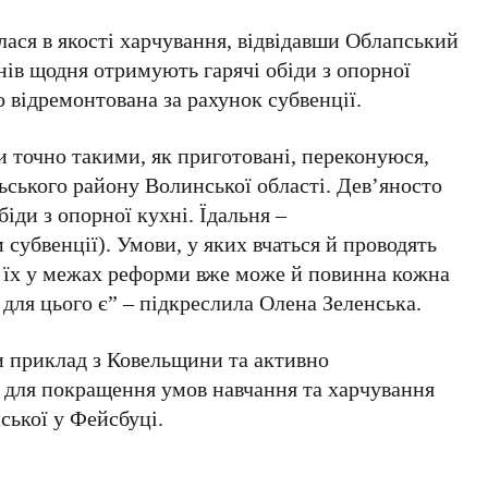
ася в якості харчування, відвідавши Облапський
чнів щодня отримують гарячі обіди з опорної
о відремонтована за рахунок субвенції.
 точно такими, як приготовані, переконуюся,
ьського району Волинської області. Дев’яносто
іди з опорної кухні. Їдальня –
субвенції). Умови, у яких вчаться й проводять
и їх у межах реформи вже може й повинна кожна
 для цього є” – підкреслила Олена Зеленська.
и приклад з Ковельщини та активно
ї для покращення умов навчання та харчування
ської у Фейсбуці.