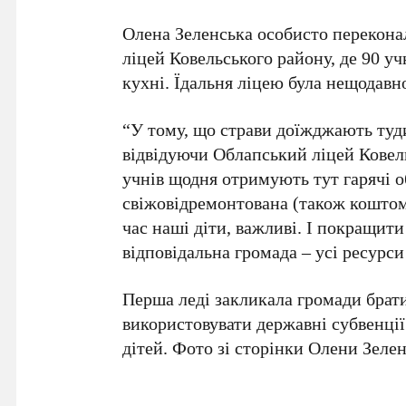
Олена Зеленська особисто переконал
ліцей Ковельського району, де 90 у
кухні. Їдальня ліцею була нещодавн
“У тому, що страви доїжджають туди
відвідуючи Облапський ліцей Ковел
учнів щодня отримують тут гарячі об
свіжовідремонтована (також коштом 
час наші діти, важливі. І покращит
відповідальна громада – усі ресурси
Перша леді закликала громади брат
використовувати державні субвенці
дітей. Фото зі сторінки Олени Зелен