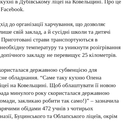
кухні в Дубівському ліцеї на Ковельщині. Про це
 Facebook.
хід до організації харчування, що дозволяє
ише свій заклад, а й сусідні школи та дитячі
. Приготовані страви транспортуються в
 необхідну температуру та уникнути розігрівання
ідопічного закладу не перевищує 25 кілометрів.
скористалася державною субвенцією для
асне обладнання. “Саме таку кухню Олена
ліцеї на Ковельщині. Щоб облаштувати її новою
 рада минулого року скористалася державною
омади, закликаю робити так само!)” – зазначила
гарячими обідами 472 учнів з чотирьох
назії, Буцинського та Облапського ліцеїв, окрім