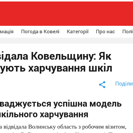
рмація
Погода в Ковелі
Категорії
Про нас
Полі
відала Ковельщину: Як
чують харчування шкіл
Поділи
оваджується успішна модель
шкільного харчування
 відвідала Волинську область з робочим візитом,