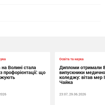
аука
Освіта та наука
 на Волині стала
Дипломи отримали 
з профорієнтації: що
випускники медично
джують
коледжу: вітав мер 
Чайка
.2026
23:07, 29.06.2026