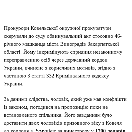
Прокурори Ковельської окружної прокуратури
скерували до суду обвинувальний акт стосовно 46-
річного мешканця міста Виноградів Закарпатської
області. Йому інкримінують сприяння незаконному
переправленню осіб через державний кордон
України, вчинене з корисливих мотивів, згідно з
частиною 3 статті 332 Кримінального кодексу
України.
За даними слідства, чоловік, який уже мав конфлікти
із законом, погодився на пропозицію поки не
встановленого спільника. Його завданням було
доставити двох чоловіків призовного віку з Ковеля
до кордону з Румунією за винагороду у
1700 доларів