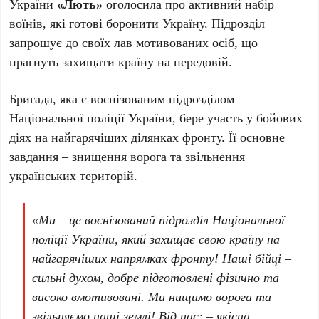
України
«Лють»
оголосила про активний набір
воїнів, які готові боронити Україну. Підрозділ
запрошує до своїх лав мотивованих осіб, що
прагнуть захищати країну на передовій.
Бригада, яка є воєнізованим підрозділом
Національної поліції України, бере участь у бойових
діях на найгарячіших ділянках фронту. Її основне
завдання – знищення ворога та звільнення
українських територій.
«Ми – це воєнізований підрозділ Національної
поліції України, який захищає свою країну на
найгарячіших напрямках фронту! Наші бійці –
сильні духом, добре підготовлені фізично та
високо вмотивовані. Ми нищимо ворога та
звільняємо наші землі! Від нас: – якісна