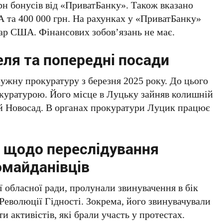
рн бонусів від «ПриватБанку». Також вказано
А та 400 000 грн. На рахунках у «ПриватБанку»
олар США. Фінансових зобов’язань не має.
еля та попередні посади
жну прокуратуру з березня 2025 року. До цього
куратурою. Його місце в Луцьку зайняв колишній
й Новосад. В органах прокуратури Луцик працює
 щодо переслідування
омайданівців
ої обласної ради, пролунали звинувачення в бік
Революції Гідності. Зокрема, його звинувачували
и активістів, які брали участь у протестах.