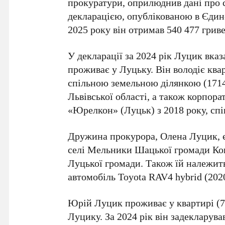
прокуратури, оприлюднив дані про с
декларацією, опублікованою в Єдин
2025 року він отримав 540 477 гриве
У декларації за 2024 рік Луцик вказ
проживає у Луцьку. Він володіє квар
спільною земельною ділянкою (1714
Львівської області, а також корпор
«Юрелкон» (Луцьк) з 2018 року, спі
Дружина прокурора, Олена Луцик, є
селі Мельники Шацької громади Кове
Луцької громади. Також їй належить
автомобіль Toyota RAV4 hybrid (2020
Юрій Луцик проживає у квартирі (7
Луцику. За 2024 рік він задекларував