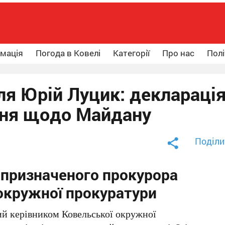
рмація
Погода в Ковелі
Категорії
Про нас
Полі
я Юрій Луцик: декларація
ння щодо Майдану
Поділи
опризначеного прокурора
окружної прокуратури
й керівником Ковельської окружної