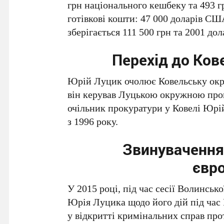
грн національного кешбеку та 493 г
готівкові кошти: 47 000 доларів СШ
зберігається 111 500 грн та 2001 д
Перехід до Ков
Юрій Луцик очолює Ковельську окру
він керував Луцькою окружною про
очільник прокуратури у Ковелі Юрі
з 1996 року.
Звинувачення
євр
У 2015 році, під час сесії Волинськ
Юрія Луцика щодо його дій під час 
у відкритті кримінальних справ прот