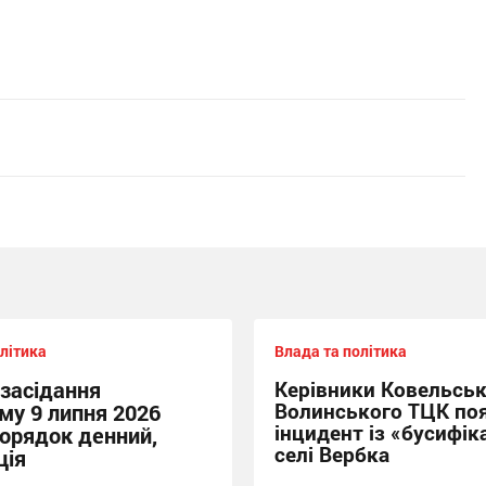
літика
Влада та політика
 засідання
Керівники Ковельськ
Волинського ТЦК по
му 9 липня 2026
інцидент із «бусифік
порядок денний,
селі Вербка
ція