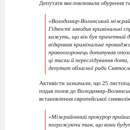
Депутати висловлювали обурення та
«Володимир-Волинський міжрайо
Гідності заводив кримінальні с
кажуть, що він був причетний д
відкривав кримінальне провадже
правоохоронець допитував опози
ці тиски й переслідування доти,
депутат обласної ради Святосл
Активісти зазначали, що 25 листоп
подав позов до Володимир-Волинськ
встановлення європейської символіки
«Міжрайонний прокурор прийшов 
погрожуючи тим, що вони будуть