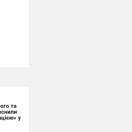
ого та
яснили
ацією» у