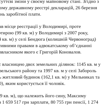
уттєві зміни у своєму майновому стані. Згідно з
ому державному реєстрі декларацій, 26 березня
нь заробітної плати.
ав місце реєстрації у Володимирі, проте
тирою (99 кв. м) у Володимирі з 2007 року,
 кв. м) у селі Бендюга (колишній Червоноград)
ативними правами в адвокатському об’єднанні
ввласником якого є Григорій Коновалов.
 власницею двох земельних ділянок: 1145 кв. м у
льського району та 1997 кв. м у селі Забороль
 житловий будинок (162,1 кв. м) у Мельниках та
), яким користується її чоловік.
9 кв. м), що належить його сину, Максиму
 1 659 517 грн зарплати, 80 755 грн пенсії, 1 274