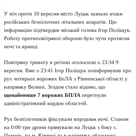
У ніч проти 10 вересня місто Луцьк зазнало атаки
російських безпілотних літальних апаратів. Цю
інформацію підтвердив міський голова Ігор Поліщук.
Роботу протиповітряної оборони було чути протягом
ночі та вранці.
Повітряну тривогу в регіоні оголосили о 23:34 9
вересня. Вже о 23:41 Ігор Поліщук поінформував про
рух чотирьох ворожих БпЛА з Рівненської області у
напрямку Волині. Згодом стало відомо, що
щонайменше 7 ворожих БПЛА
перетнули
адміністративний кордон областей.
Рух безпілотників фіксували впродовж ночі. Станом
на 0:00 три дрони прямували на Луцьк з боку с.
Цумань, на м. Ківерці та в напрямку обласного