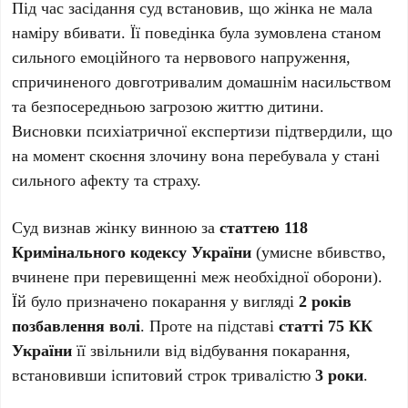
Під час засідання суд встановив, що жінка не мала
наміру вбивати. Її поведінка була зумовлена станом
сильного емоційного та нервового напруження,
спричиненого довготривалим домашнім насильством
та безпосередньою загрозою життю дитини.
Висновки психіатричної експертизи підтвердили, що
на момент скоєння злочину вона перебувала у стані
сильного афекту та страху.
Суд визнав жінку винною за
статтею 118
Кримінального кодексу України
(умисне вбивство,
вчинене при перевищенні меж необхідної оборони).
Їй було призначено покарання у вигляді
2 років
позбавлення волі
. Проте на підставі
статті 75 КК
України
її звільнили від відбування покарання,
встановивши іспитовий строк тривалістю
3 роки
.