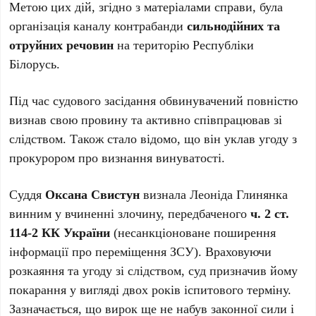
Метою цих дій, згідно з матеріалами справи, була
організація каналу контрабанди
сильнодійних та
отруйних речовин
на територію Республіки
Білорусь.
Під час судового засідання обвинувачений повністю
визнав свою провину та активно співпрацював зі
слідством. Також стало відомо, що він уклав угоду з
прокурором про визнання винуватості.
Суддя
Оксана Свистун
визнала Леоніда Глинянка
винним у вчиненні злочину, передбаченого
ч. 2 ст.
114-2 КК України
(несанкціоноване поширення
інформації про переміщення ЗСУ). Враховуючи
розкаяння та угоду зі слідством, суд призначив йому
покарання у вигляді двох років іспитового терміну.
Зазначається, що вирок ще не набув законної сили і