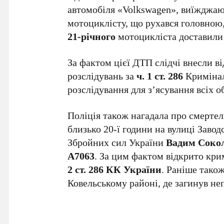
автомобіля «Volkswagen», виїжджаюч
мотоциклісту, що рухався головною,
21-річного
мотоцикліста доставили 
За фактом цієї ДТП слідчі внесли в
розслідувань за
ч. 1 ст. 286
Кримінал
розслідування для з’ясування всіх о
Поліція також нагадала про смертел
близько 20-ї години на вулиці Заво
Збройних сил України
Вадим Соко
А7063
. За цим фактом відкрито кр
2 ст. 286 КК України
. Раніше тако
Ковельському районі, де загинув не