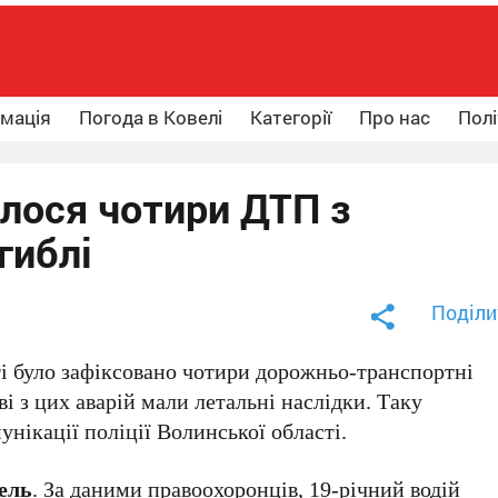
рмація
Погода в Ковелі
Категорії
Про нас
Полі
алося чотири ДТП з
гиблі
Поділи
ті було зафіксовано чотири дорожньо-транспортні
і з цих аварій мали летальні наслідки. Таку
ікації поліції Волинської області.
ель
. За даними правоохоронців, 19-річний водій