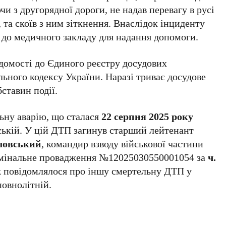
и з другорядної дороги, не надав перевагу в русі
 та скоїв з ним зіткнення. Внаслідок інциденту
до медичного закладу для надання допомоги.
ідомості до Єдиного реєстру досудових
ьного кодексу України. Наразі триває досудове
бставин події.
ьну аварію, що сталася
22 серпня 2025 року
дській. У цій ДТП загинув старший лейтенант
ловський
, командир взводу військової частини
имінальне провадження №12025030550001054 за
ч.
ж повідомлялося про іншу смертельну ДТП у
повнолітній.