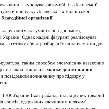
вельщини закуповував автомобілі в Литовській
з пункти пропуску Львівської та Волинської
и
благодійної організації
.
екларувалися як гуманітарна допомога,
 України. Однак надалі фігурант реалізовував
м за готівку або ж розбирав їх на запчастини для
окуратура, таким способом зловмисник незаконно
артість яких становить
майже два мільйони
ви повідомили волинянину про підозру у
ень.
201-4 КК України (контрабанда підакцизних товарів)
ація коштів, одержаних злочинним шляхом).
 скеровано до суду. Процесуальне керівництво