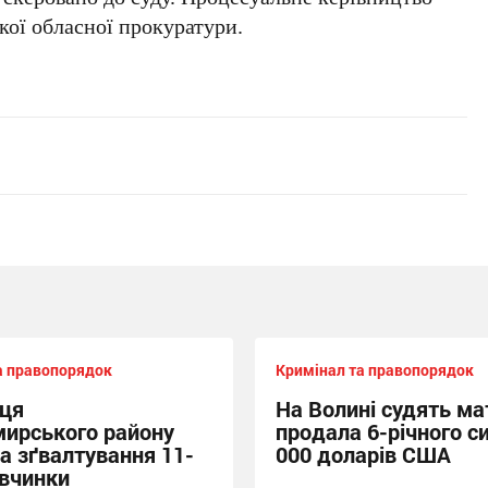
ої обласної прокуратури.
а правопорядок
Кримінал та правопорядок
ця
На Волині судять мат
ирського району
продала 6-річного си
за зґвалтування 11-
000 доларів США
івчинки