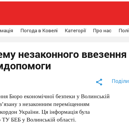
рмація
Погода в Ковелі
Категорії
Про нас
Полі
ему незаконного ввезення
умдопомоги
Поділи
ння Бюро економічної безпеки у Волинській
ов’язану з незаконним переміщенням
кордон України. Ця інформація була
ТУ БЕБ у Волинській області.