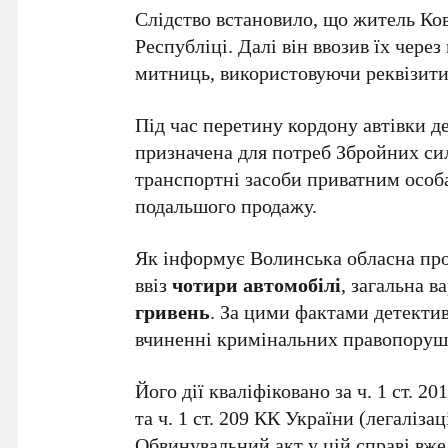
Слідство встановило, що житель Ко
Республіці. Далі він ввозив їх чере
митниць, використовуючи реквізит
Під час перетину кордону автівки д
призначена для потреб Збройних сил
транспортні засоби приватним особа
подальшого продажу.
Як інформує Волинська обласна пр
ввіз
чотири автомобілі
, загальна в
гривень
. За цими фактами детекти
вчиненні кримінальних правопоруш
Його дії кваліфіковано за ч. 1 ст. 
та ч. 1 ст. 209 КК України (легаліз
Обвинувальний акт у цій справі вже