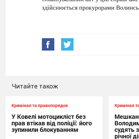
здійснюється прокурорами Волинськ
Читайте також
Кримінал та правопорядок
Кримінал т
У Ковелі мотоцикліст без
Мешкан
прав втікав від поліції: його
Володим
зупинили блокуванням
судять 
річної д