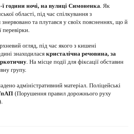
-ї години ночі, на вулиці Симоненка
. Як
ької області, під час спілкування з
знервовано та плутався у своїх поясненнях, що й
ї перевірки.
хневий огляд, під час якого з кишені
едині знаходилася
кристалічна речовина, за
аркотичну
. На місце події для фіксації обставин
вну групу.
адено адміністративний матеріал. Поліцейські
КУпАП
(Порушення правил дорожнього руху
.