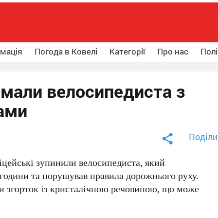
рмація
Погода в Ковелі
Категорії
Про нас
Полі
имали велосипедиста з
ами
Поділи
іцейські зупинили велосипедиста, який
 години та порушував правила дорожнього руху.
ли згорток із кристалічною речовиною, що може