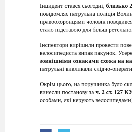
Інцидент стався сьогодні,
близько 2
повідомляє патрульна поліція Волинс
правоохоронцями чоловік поводився 
стало підставою для більш ретельно
Інспектори вирішили провести повер
велосипедиста випав пакунок. Усер
зовнішніми ознаками схожа на н
патрульні викликали слідчо-операти
Окрім цього, на порушника було скл
винесли постанову за
ч. 2 ст. 127 
особами, які керують велосипедами)