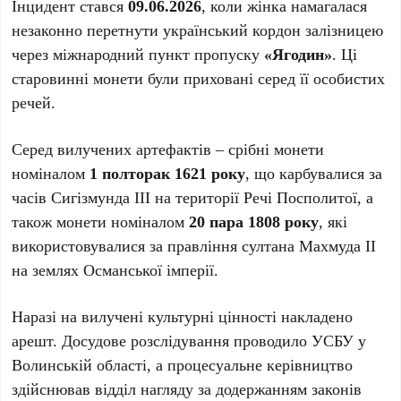
Інцидент стався
09.06.2026
, коли жінка намагалася
незаконно перетнути український кордон залізницею
через міжнародний пункт пропуску
«Ягодин»
. Ці
старовинні монети були приховані серед її особистих
речей.
Серед вилучених артефактів – срібні монети
номіналом
1 полторак 1621 року
, що карбувалися за
часів Сигізмунда ІІІ на території Речі Посполитої, а
також монети номіналом
20 пара 1808 року
, які
використовувалися за правління султана Махмуда ІІ
на землях Османської імперії.
Наразі на вилучені культурні цінності накладено
арешт. Досудове розслідування проводило УСБУ у
Волинській області, а процесуальне керівництво
здійснював відділ нагляду за додержанням законів