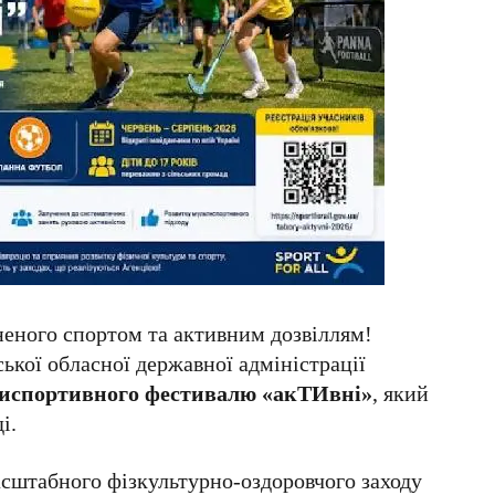
неного спортом та активним дозвіллям!
ької обласної державної адміністрації
испортивного фестивалю «акТИвні»
, який
і.
асштабного фізкультурно-оздоровчого заходу