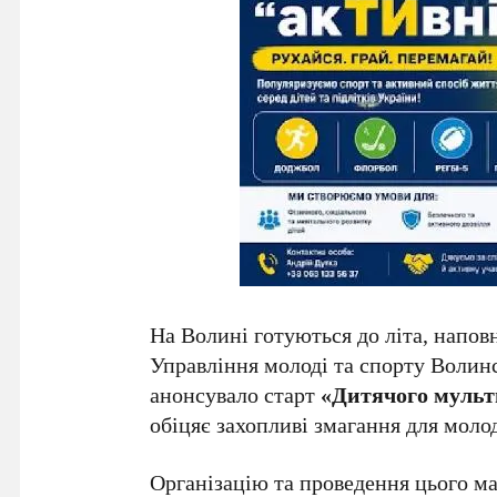
На Волині готуються до літа, напов
Управління молоді та спорту Волинс
анонсувало старт
«Дитячого мульт
обіцяє захопливі змагання для молод
Організацію та проведення цього м