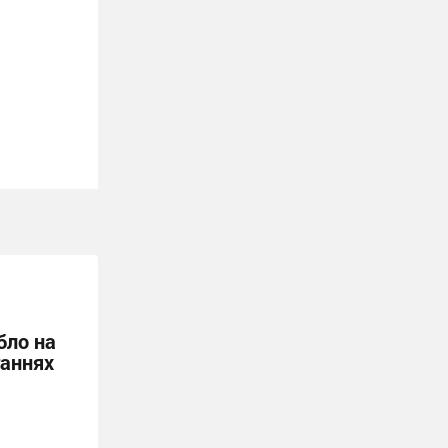
бло на
ганнях