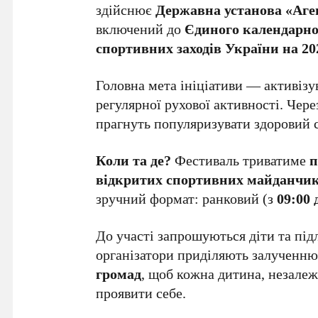
здійснює
Державна установа «Аге
включений до
Єдиного календарно
спортивних заходів України на 20
Головна мета ініціативи — активізу
регулярної рухової активності. Чере
прагнуть популяризувати здоровий с
Коли та де?
Фестиваль триватиме
п
відкритих спортивних майданчи
зручний формат: ранковий (з
09:00 
До участі запрошуються діти та під
організатори приділяють залученн
громад
, щоб кожна дитина, незале
проявити себе.