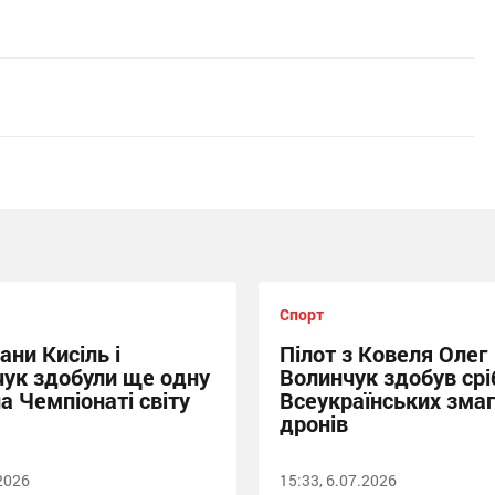
Спорт
ани Кисіль і
Пілот з Ковеля Олег
ук здобули ще одну
Волинчук здобув срі
а Чемпіонаті світу
Всеукраїнських зма
дронів
.2026
15:33, 6.07.2026