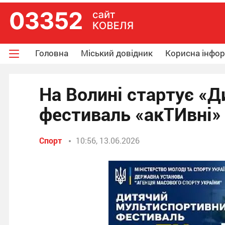
Головна
Міський довідник
Корисна інфо
На Волині стартує «
фестиваль «акТИвні»
Спорт
10:56, 13.06.2026