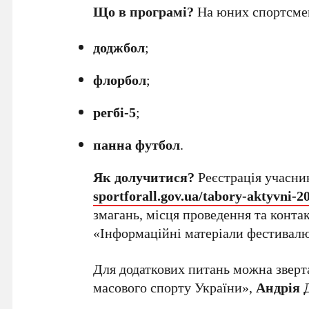
Що в програмі?
На юних спортсмен
доджбол
;
флорбол
;
регбі-5
;
панна футбол
.
Як долучитися?
Реєстрація учасник
sportforall.gov.ua/tabory-aktyvni-2
змагань, місця проведення та конта
«Інформаційні матеріали фестивал
Для додаткових питань можна зверт
масового спорту України»,
Андрія 