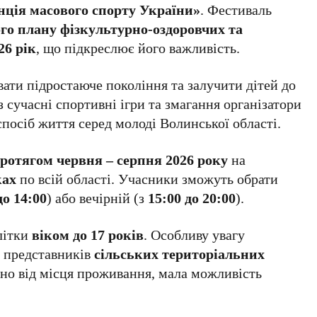
нція масового спорту України»
. Фестиваль
го плану фізкультурно-оздоровчих та
26 рік
, що підкреслює його важливість.
вати підростаюче покоління та залучити дітей до
з сучасні спортивні ігри та змагання організатори
посіб життя серед молоді Волинської області.
ротягом червня – серпня 2026 року
на
ках
по всій області. Учасники зможуть обрати
до 14:00
) або вечірній (з
15:00 до 20:00
).
літки
віком до 17 років
. Особливу увагу
ю представників
сільських територіальних
жно від місця проживання, мала можливість