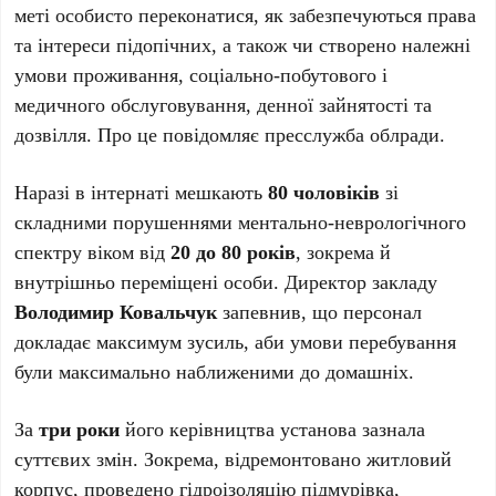
меті особисто переконатися, як забезпечуються права
та інтереси підопічних, а також чи створено належні
умови проживання, соціально-побутового і
медичного обслуговування, денної зайнятості та
дозвілля. Про це повідомляє пресслужба облради.
Наразі в інтернаті мешкають
80 чоловіків
зі
складними порушеннями ментально-неврологічного
спектру віком від
20 до 80 років
, зокрема й
внутрішньо переміщені особи. Директор закладу
Володимир Ковальчук
запевнив, що персонал
докладає максимум зусиль, аби умови перебування
були максимально наближеними до домашніх.
За
три роки
його керівництва установа зазнала
суттєвих змін. Зокрема, відремонтовано житловий
корпус, проведено гідроізоляцію підмурівка,