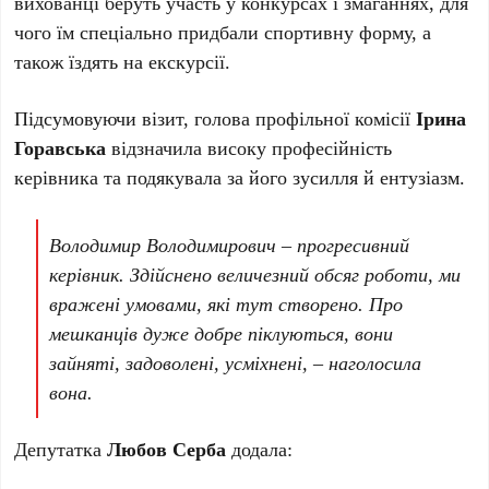
вихованці беруть участь у конкурсах і змаганнях, для
чого їм спеціально придбали спортивну форму, а
також їздять на екскурсії.
Підсумовуючи візит, голова профільної комісії
Ірина
Горавська
відзначила високу професійність
керівника та подякувала за його зусилля й ентузіазм.
Володимир Володимирович – прогресивний
керівник. Здійснено величезний обсяг роботи, ми
вражені умовами, які тут створено. Про
мешканців дуже добре піклуються, вони
зайняті, задоволені, усміхнені, – наголосила
вона.
Депутатка
Любов Серба
додала: