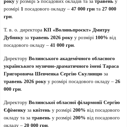
року
у розмірі
5
посадових окладів та за
травень
у
розмірі
1
посадового окладу –
47 000 грн
та
27 000
грн
.
Т. в. о. директора
КП «Волиньпроєкт» Дмитру
Дубняку
за
травень 2026 року
у розмірі
100%
від
посадового окладу –
41 000 грн
.
Директору
Волинського академічного обласного
українського музично-драматичного імені Тараса
Григоровича Шевченка Сергію Скулинцю
за
травень 2026 року
у розмірі посадового окладу –
26
000 грн
.
Директору
Волинської обласної філармонії Сергію
Єфіменку
за
квітень
у розмірі
200%
від посадового
окладу та за
травень
у розмірі
200%
від посадового
окладу –
20 000 грн
.