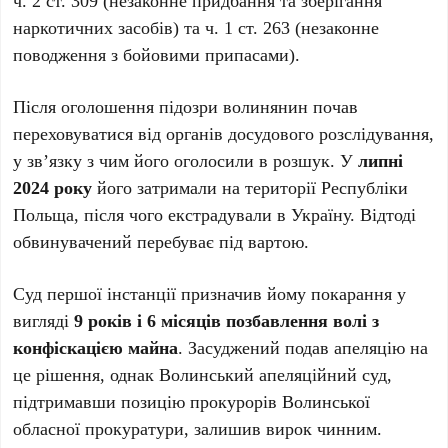
ч. 2 ст. 309 (незаконне придбання та зберігання
наркотичних засобів) та ч. 1 ст. 263 (незаконне
поводження з бойовими припасами).
Після оголошення підозри волинянин почав
переховуватися від органів досудового розслідування,
у зв’язку з чим його оголосили в розшук. У
липні
2024 року
його затримали на території Республіки
Польща, після чого екстрадували в Україну. Відтоді
обвинувачений перебуває під вартою.
Суд першої інстанції призначив йому покарання у
вигляді
9 років і 6 місяців позбавлення волі з
конфіскацією майна
. Засуджений подав апеляцію на
це рішення, однак Волинський апеляційний суд,
підтримавши позицію прокурорів Волинської
обласної прокуратури, залишив вирок чинним.