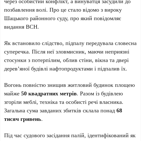
через особистий конфлікт, а винуватця засудили до
позбавлення волі. Про це стало відомо з вироку
Шацького районного суду, про який повідомляє
видання ВСН.
Як встановило слідство, підпалу передувала словесна
суперечка. Після неї зловмисник, маючи неприязні
стосунки з потерпілим, облив стіни, вікна та двері
дерев’яної будівлі нафтопродуктами і підпалив їх.
Вогонь повністю знищив житловий будинок площею
майже
50 квадратних метрів
. Разом із будівлею
згоріли меблі, техніка та особисті речі власника.
Загальна сума завданих збитків склала понад
68
тисяч гривень
.
Під час судового засідання палій, ідентифікований як