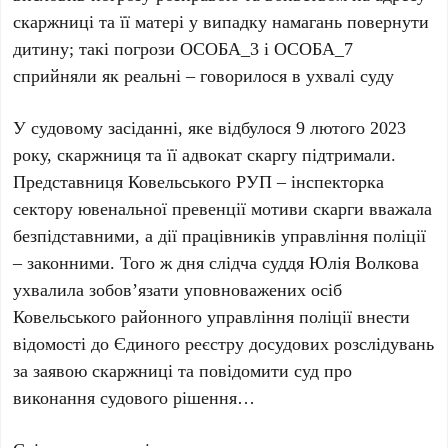
скаржниці та її матері у випадку намагань повернути
дитину; такі погрози ОСОБА_3 і ОСОБА_7
сприйняли як реальні – говорилося в ухвалі суду
У судовому засіданні, яке відбулося 9 лютого 2023
року, скаржниця та її адвокат скаргу підтримали.
Представниця Ковельського РУП – інспекторка
сектору ювенальної превенції мотиви скарги вважала
безпідставними, а дії працівників управління поліції
– законними. Того ж дня слідча суддя Юлія Волкова
ухвалила зобов’язати уповноважених осіб
Ковельського районного управління поліції внести
відомості до Єдиного реєстру досудових розслідувань
за заявою скаржниці та повідомити суд про
виконання судового рішення…