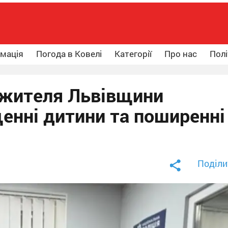
рмація
Погода в Ковелі
Категорії
Про нас
Полі
о жителя Львівщини
енні дитини та поширенні
Поділи