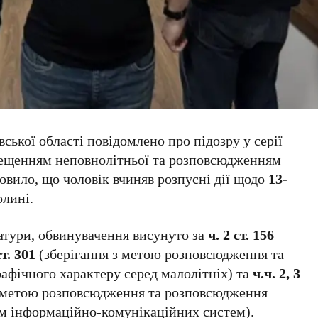
ької області повідомлено про підозру у серії
збещенням неповнолітньої та розповсюдженням
новило, що чоловік вчиняв розпусні дії щодо
13-
олині.
атури, обвинувачення висунуто за
ч. 2 ст. 156
ст. 301
(зберігання з метою розповсюдження та
фічного характеру серед малолітніх) та
ч.ч. 2, 3
з метою розповсюдження та розповсюдження
ям інформаційно-комунікаційних систем).