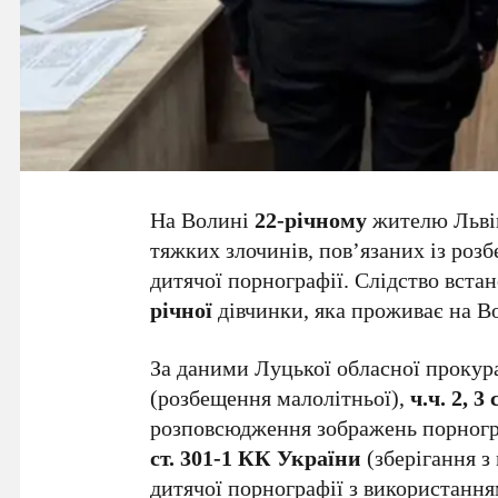
На Волині
22-річному
жителю Львівс
тяжких злочинів, пов’язаних із ро
дитячої порнографії. Слідство вста
річної
дівчинки, яка проживає на В
За даними Луцької обласної прокур
(розбещення малолітньої),
ч.ч. 2, 3 
розповсюдження зображень порногра
ст. 301-1 КК України
(зберігання 
дитячої порнографії з використанн