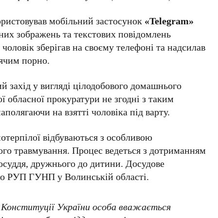
ористовував мобільний застосунок
«Telegram»
них зображень та текстових повідомлень
 чоловік зберігав на своєму телефоні та надсилав
тячим порно.
й захід у вигляді цілодобового домашнього
 обласної прокуратури не згодні з таким
аполягаючи на взятті чоловіка під варту.
 потерпілої відбуваються з особливою
ого травмування. Процес ведеться з дотриманням
осуддя, дружнього до дитини. Досудове
го РУП ГУНП у Волинській області.
2 Конституції України особа вважається