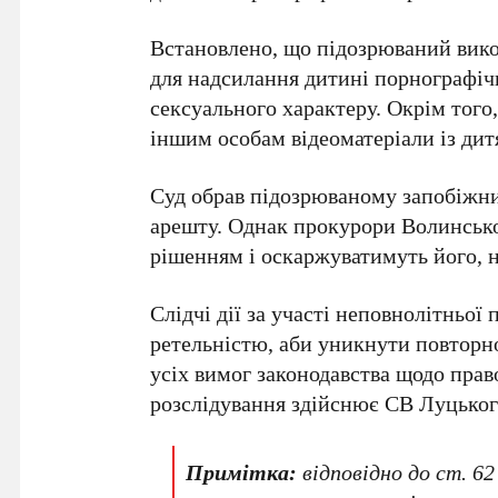
Встановлено, що підозрюваний вик
для надсилання дитині порнографіч
сексуального характеру. Окрім того,
іншим особам відеоматеріали із ди
Суд обрав підозрюваному запобіжни
арешту. Однак прокурори Волинської
рішенням і оскаржуватимуть його, н
Слідчі дії за участі неповнолітньої
ретельністю, аби уникнути повторн
усіх вимог законодавства щодо прав
розслідування здійснює СВ Луцько
Примітка:
відповідно до ст. 6