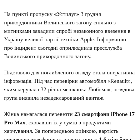
На пункті пропуску «Устилуг» 3 грудня
прикордонники Волинського загону спільно з
митниками завадили спробі незаконного ввезення в
Україну великої партії техніки Apple. Інформацію
про інцидент сьогодні оприлюднила пресслужба
Волинського прикордонного загону.
Підставою для поглибленого огляду стала оперативна
інформація. Під час перевірки автомобіля «Renault»,
яким керувала 32-річна мешканка Любомля, оглядова
група виявила незадекларований вантаж.
Жінка намагалася перевезти
23 смартфони iPhone 17
Pro Max
, сховавши їх у сумці з продуктами
харчування. За попередньою оцінкою, вартість
виявлених телефонів становить понад
1,6 мільйона