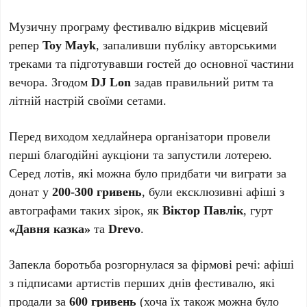
Музичну програму фестивалю відкрив місцевий
репер
Toy Mayk
, запаливши публіку авторськими
треками та підготувавши гостей до основної частини
вечора. Згодом
DJ Lon
задав правильний ритм та
літній настрій своїми сетами.
Перед виходом хедлайнера організатори провели
перші благодійні аукціони та запустили лотерею.
Серед лотів, які можна було придбати чи виграти за
донат у
200-300 гривень
, були ексклюзивні афіші з
автографами таких зірок, як
Віктор Павлік
, гурт
«Давня казка»
та
Drevo
.
Запекла боротьба розгорнулася за фірмові речі: афіші
з підписами артистів перших днів фестивалю, які
продали за
600 гривень
(хоча їх також можна було