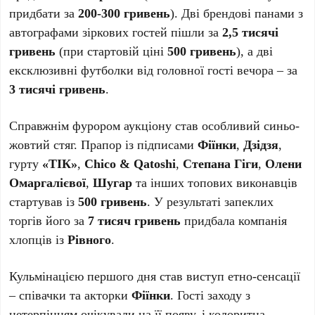
придбати за
200-300 гривень
). Дві брендові панами з
автографами зіркових гостей пішли за
2,5 тисячі
гривень
(при стартовій ціні
500 гривень
), а дві
ексклюзивні футболки від головної гості вечора – за
3 тисячі гривень
.
Справжнім фурором аукціону став особливий синьо-
жовтий стяг. Прапор із підписами
Фіїнки
,
Дзідзя
,
гурту
«ТІК»
,
Chico & Qatoshi
,
Степана Гіги
,
Олени
Омаргалієвої
,
Шугар
та інших топових виконавців
стартував із
500 гривень
. У результаті запеклих
торгів його за
7 тисяч гривень
придбала компанія
хлопців із
Рівного
.
Кульмінацією першого дня став виступ етно-сенсації
– співачки та акторки
Фіїнки
. Гості заходу з
нетерпінням очікували на її появу, і колоритна