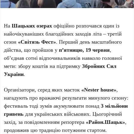
На
Шацьких озерах
офіційно розпочався один із
найочікуваніших благодійних заходів літа – третій
сезон
«Світязь Фест»
. Перший день масштабного
дійства, що пройшов у
п’ятницю, 19 червня
,
об’єднав сотні відпочивальників навколо головної
мети: збору коштів на підтримку
Збройних Сил
України
.
Організатори, серед яких маєток
«Nester house»
,
нагадують про вражаючі результати минулого сезону:
фестиваль тоді зумів акумулювати понад
3 мільйони
гривень
для українських військових. Цьогорічний
захід, за повідомленням репортера
«Район.Шацьк»
,
продовжив цю традицію потужним стартом.