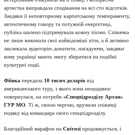
артистка виправдала сподівання на всі сто відсотків.
Завдяки її неповторному карпатському темпераменту,
автентичному говору та потужній енергетиці,
публіка шалено підтримувала кожну пісню. Співачка
не лише виконала свої найвідоміші хіти, а й активно
закликала аудиторію донатити, нагадуючи, завдяки
кому українці мають змогу збиратися на подібні
культурні події.
Фіїнка
передала
10 тисяч доларів
від
американського туру, з якого вона нещодавно
повернулася, на потреби
«Спецпідрозділу Артан»
ГУР МО
. Ті ж, своєю чергою, вручили співачці
подяку від командира свого спецпідрозділу.
Благодійний марафон на
Світязі
продовжується, і