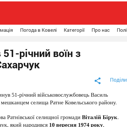
рмація
Погода в Ковелі
Категорії
Про нас
Полі
 51-річний воїн з
Сахарчук
Поділи
гинув 51-річний військовослужбовець Василь
 мешканцем селища Ратне Ковельського району.
ова Ратнівської селищної громади
Віталій Бірук
.
чук, який народився
10 вересня 1974 року
,