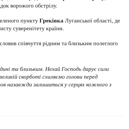
ідок ворожого обстрілу.
селеного пункту
Греківка
Луганської області, де
хисту суверенітету країни.
исловив співчуття рідним та близьким полеглого
ині та близьким. Нехай Господь дарує сили
еликій скорботі схиляємо голови перед
роя назавжди залишиться у серцях кожного з