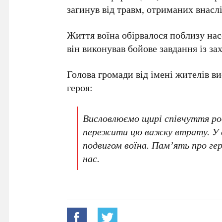
загинув від травм, отриманих внасл
Життя воїна обірвалося поблизу на
він виконував бойове завдання із за
Голова громади від імені жителів в
героя:
Висловлюємо щирі співчуття род
пережити цю важку втрату. У в
подвигом воїна. Пам’ять про ге
нас.