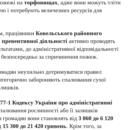
пожежі на
торфовищах
, адже вони можуть тліти
ею і потребують величезних ресурсів для
м, працівники
Ковельського районного
 превентивної діяльності
активно проводять
льтатами, до адміністративної відповідальності
безпосередньо за спричинення пожеж.
омадян неухильно дотримуватися правил
категорично забороняють спалювання сухої
алишків.
 77-1 Кодексу України про адміністративні
ипалювання рослинності або її залишків
я громадян вони становлять від
3 060 до 6 120
ід
15 300 до 21 420 гривень
. Крім того, за