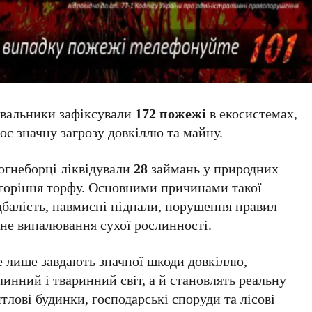
вальники зафіксували
172 пожежі
в екосистемах,
є значну загрозу довкіллю та майну.
огнеборці ліквідували
28
займань у природних
горіння торфу. Основними причинами такої
дбалість, навмисні підпали, порушення правил
ьне випалювання сухої рослинності.
 лише завдають значної шкоди довкіллю,
нний і тваринний світ, а й становлять реальну
лові будинки, господарські споруди та лісові