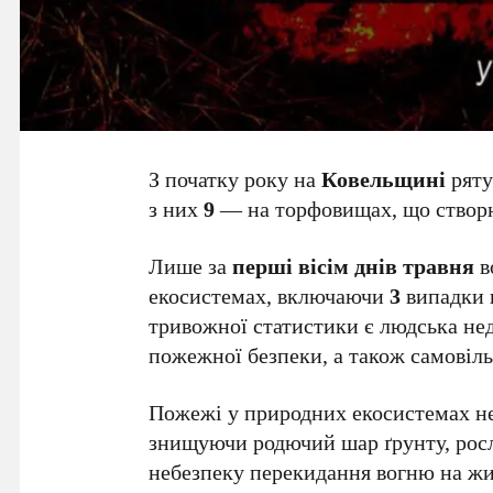
З початку року на
Ковельщині
ряту
з них
9
— на торфовищах, що створю
Лише за
перші вісім днів травня
в
екосистемах, включаючи
3
випадки 
тривожної статистики є людська не
пожежної безпеки, а також самовіл
Пожежі у природних екосистемах не
знищуючи родючий шар ґрунту, росли
небезпеку перекидання вогню на жит