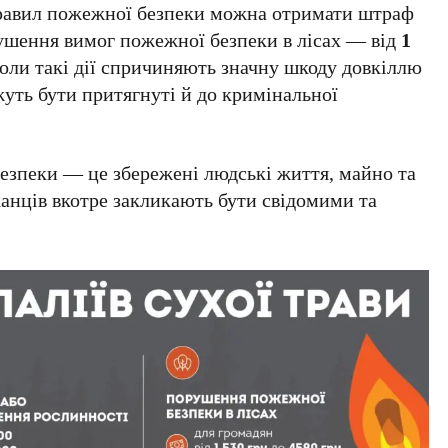
правил пожежної безпеки можна отримати штраф
рушення вимог пожежної безпеки в лісах — від
1
коли такі дії спричиняють значну шкоду довкіллю
жуть бути притягнуті й до кримінальної
зпеки — це збережені людські життя, майно та
нців вкотре закликають бути свідомими та