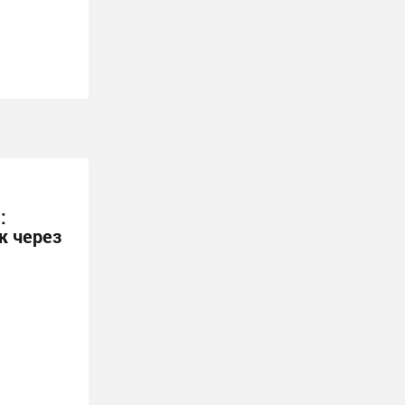
:
ж через