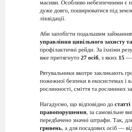
масиви. Особливо небезпечними є 
дуже довго, поширюватися під земл
ліквідації.
Аби запобігти подальшим займання
управління цивільного захисту та
профілактичні рейди. За їхніми резу
вже притягнуто
27 осіб
, з яких
15
— 
Рятувальники вкотре закликають гр
пожежної безпеки в екосистемах і 
рослинності, сміття та рослинних з
Нагадуємо, що відповідно до
статті
правопорушення
, за самовільне в
передбачено значні штрафи. Так, дл
гривень
, а для посадових осіб — в