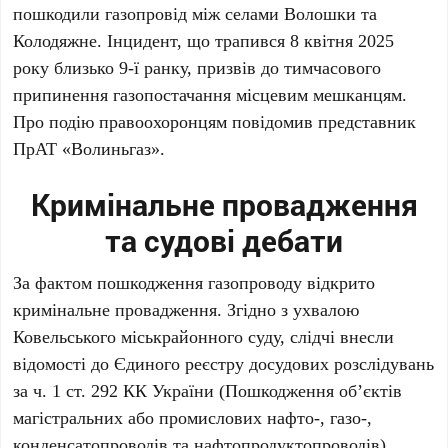
пошкодили газопровід між селами Волошки та
Колодяжне. Інцидент, що трапився 8 квітня 2025
року близько 9-ї ранку, призвів до тимчасового
припинення газопостачання місцевим мешканцям.
Про подію правоохоронцям повідомив представник
ПрАТ «Волиньгаз».
Кримінальне провадження
та судові дебати
За фактом пошкодження газопроводу відкрито
кримінальне провадження. Згідно з ухвалою
Ковельського міськрайонного суду, слідчі внесли
відомості до Єдиного реєстру досудових розслідувань
за ч. 1 ст. 292 КК України (Пошкодження об’єктів
магістральних або промислових нафто-, газо-,
конденсатопроводів та нафтопродуктопроводів).