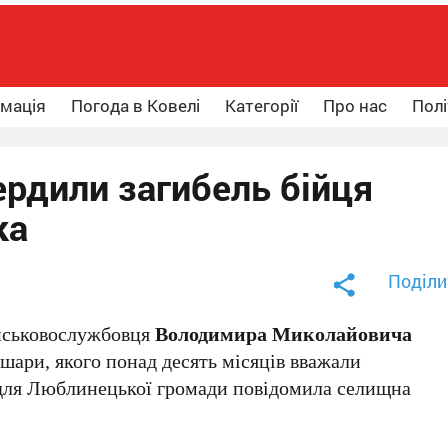
рмація
Погода в Ковелі
Категорії
Про нас
Полі
ердили загибель бійця
ка
Поділи
ійськовослужбовця
Володимира Миколайовича
шари, якого понад десять місяців вважали
у для Люблинецької громади повідомила селищна