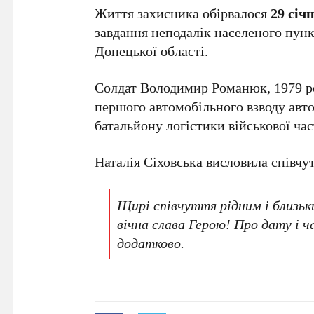
Життя захисника обірвалося
29 січ
завдання неподалік населеного пун
Донецької області.
Солдат Володимир Романюк, 1979 р
першого автомобільного взводу авто
батальйону логістики військової ч
Наталія Сіховська висловила співчу
Щирі співчуття рідним і близьк
вічна слава Герою! Про дату і ч
додатково.