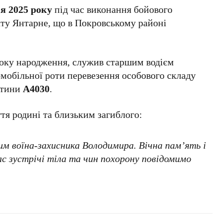
ня 2025 року
під час виконання бойового
кту Янтарне, що в Покровському районі
оку народження, служив старшим водієм
мобільної роти перевезення особового складу
астини
А4030
.
ття родині та близьким загиблого:
им воїна-захисника Володимира. Вічна пам’ять і
ас зустрічі тіла та чин похорону повідомимо