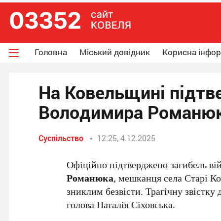
Головна
Міський довідник
Корисна інфо
На Ковельщині підтв
Володимира Романю
Суспільство
12:25, 4.12.2025
Офіційно підтверджено загибель в
Романюка
, мешканця села Старі Ко
зниклим безвісти. Трагічну звістк
голова Наталія Сіховська.