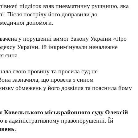
опівночі підліток взяв пневматичну рушницю, яка
лі. Після пострілу його доправили до
 медичної допомоги.
увачена у порушенні вимог Закону України «Про
одексу України. Їй інкримінували неналежне
я сина.
знала свою провину та просила суд не
Вона зазначила, що провела з сином
низку обмежень у його дозвілля та пояснила йому
дя
Ковельського міськрайонного суду
Олексій
ю в адміністративному правопорушенні. Їй
ивень
.