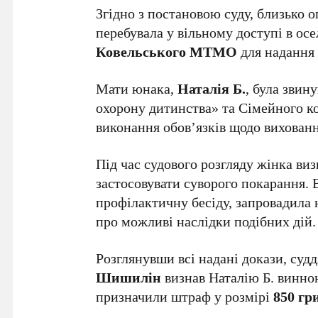
Згідно з постановою суду, близько 
перебувала у вільному доступі в осе
Ковельського МТМО
для надання
Мати юнака,
Наталія Б.
, була звин
охорону дитинства» та Сімейного к
виконання обов’язків щодо вихованн
Під час судового розгляду жінка ви
застосовувати суворого покарання. 
профілактичну бесіду, запровадила 
про можливі наслідки подібних дій.
Розглянувши всі надані докази, суд
Шишилін
визнав Наталію Б. винно
призначили штраф у розмірі
850 гр