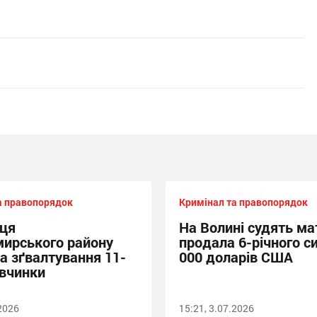
а правопорядок
Кримінал та правопорядок
ця
На Волині судять мат
ирського району
продала 6-річного си
за зґвалтування 11-
000 доларів США
івчинки
.2026
15:21, 3.07.2026