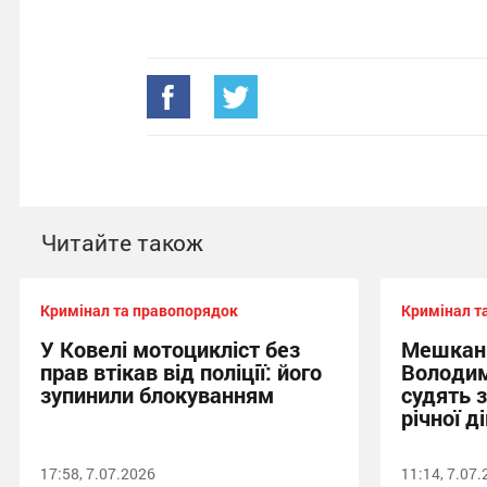
Читайте також
Кримінал та правопорядок
Кримінал т
У Ковелі мотоцикліст без
Мешкан
прав втікав від поліції: його
Володим
зупинили блокуванням
судять 
річної д
17:58, 7.07.2026
11:14, 7.07