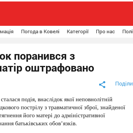
рмація
Погода в Ковелі
Категорії
Про нас
Полі
ок поранився з
 матір оштрафовано
Поділи
сталася подія, внаслідок якої неповнолітній
кового пострілу з травматичної зброї, знайденої
тягнення його матері до адміністративної
ання батьківських обов’язків.