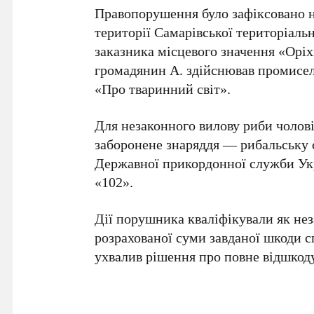
Правопорушення було зафіксовано н
території Самарівської територіальн
заказника місцевого значення «Оріх
громадянин А. здійснював промисел
«Про тваринний світ».
Для незаконного вилову риби чолові
заборонене знаряддя — рибальську с
Державної прикордонної служби Укр
«102».
Дії порушника кваліфікували як не
розрахованої суми завданої шкоди с
ухвалив рішення про повне відшкоду