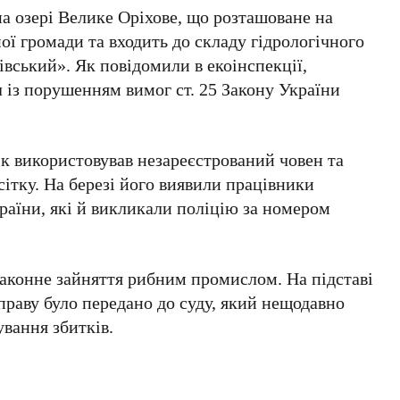
а озері Велике Оріхове, що розташоване на
ої громади та входить до складу гідрологічного
івський». Як повідомили в екоінспекції,
 із порушенням вимог ст. 25 Закону України
к використовував незареєстрований човен та
ітку. На березі його виявили працівники
аїни, які й викликали поліцію за номером
законне зайняття рибним промислом. На підставі
праву було передано до суду, який нещодавно
вання збитків.