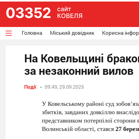
Головна
Міський довідник
Корисна інфо
На Ковельщині бракон
за незаконний вилов
Події
09:49, 29.09.2025
У Ковельському районі суд зобов’я
збитків, завданих довкіллю внаслід
представником потерпілої сторони 
Волинській області, стався
27 берез