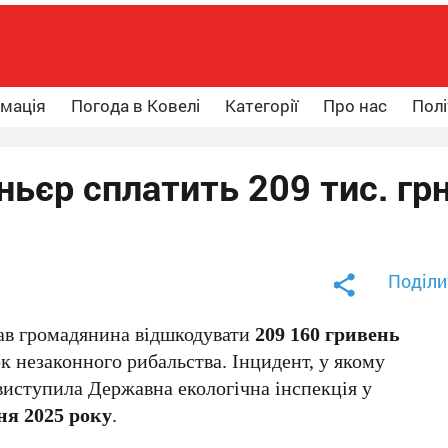
рмація
Погода в Ковелі
Категорії
Про нас
Полі
ьєр сплатить 209 тис. гр
Поділи
зав громадянина відшкодувати
209 160 гривень
ок незаконного рибальства. Інцидент, у якому
виступила Державна екологічна інспекція у
ня 2025 року
.