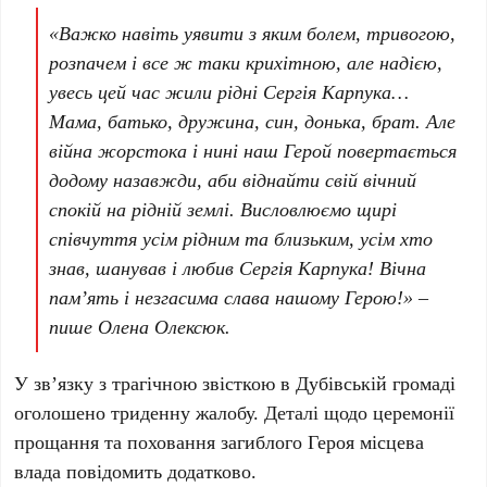
«Важко навіть уявити з яким болем, тривогою,
розпачем і все ж таки крихітною, але надією,
увесь цей час жили рідні Сергія Карпука…
Мама, батько, дружина, син, донька, брат. Але
війна жорстока і нині наш Герой повертається
додому назавжди, аби віднайти свій вічний
спокій на рідній землі. Висловлюємо щирі
співчуття усім рідним та близьким, усім хто
знав, шанував і любив Сергія Карпука! Вічна
пам’ять і незгасима слава нашому Герою!» –
пише Олена Олексюк.
У зв’язку з трагічною звісткою в Дубівській громаді
оголошено триденну жалобу. Деталі щодо церемонії
прощання та поховання загиблого Героя місцева
влада повідомить додатково.