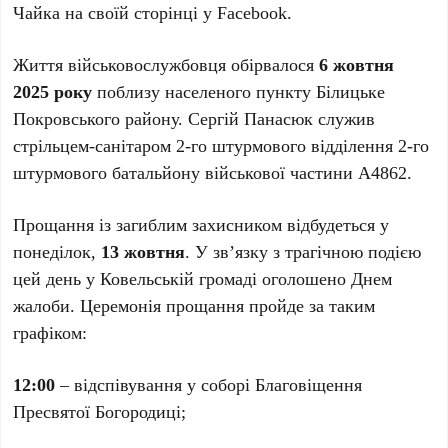
Чайка на своїй сторінці у Facebook.
Життя військовослужбовця обірвалося
6 жовтня
2025 року
поблизу населеного пункту Білицьке
Покровського району. Сергій Панасюк служив
стрільцем-санітаром 2-го штурмового відділення 2-го
штурмового батальйону військової частини А4862.
Прощання із загиблим захисником відбудеться у
понеділок,
13 жовтня
. У зв’язку з трагічною подією
цей день у Ковельській громаді оголошено Днем
жалоби. Церемонія прощання пройде за таким
графіком:
12:00
– відспівування у соборі Благовіщення
Пресвятої Богородиці;