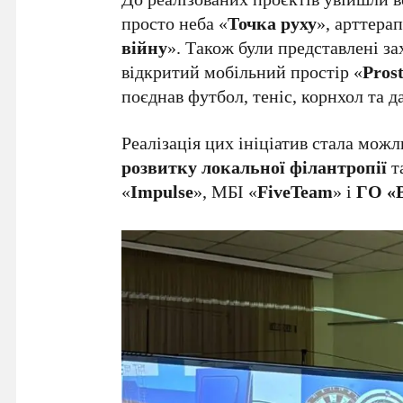
просто неба «
Точка руху
», арттерап
війну
». Також були представлені за
відкритий мобільний простір «
Pros
поєднав футбол, теніс, корнхол та д
Реалізація цих ініціатив стала мож
розвитку локальної філантропії
т
«
Impulse
», МБІ «
FiveTeam
» і
ГО «