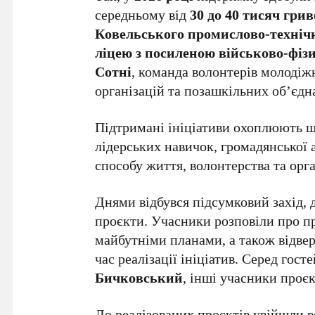
середньому від
30 до 40 тисяч гри
Ковельського промислово-техніч
ліцею з посиленою військово-фізи
Сотні
, команда волонтерів молодіжн
організацій та позашкільних об’єдн
Підтримані ініціативи охоплюють ш
лідерських навичок, громадянської 
способу життя, волонтерства та орга
Днями відбувся підсумковий захід,
проєкти. Учасники розповіли про пр
майбутніми планами, а також відвер
час реалізації ініціатив. Серед гос
Бичковський
, інші учасники проєк
До реалізованих проєктів увійшли в