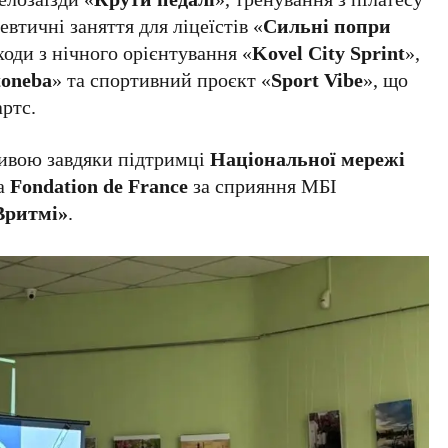
евтичні заняття для ліцеїстів «
Сильні попри
ходи з нічного орієнтування «
Kovel City Sprint
»,
toneba
» та спортивний проєкт «
Sport Vibe
», що
артс.
ливою завдяки підтримці
Національної мережі
а
Fondation de France
за сприяння МБІ
Вритмі»
.