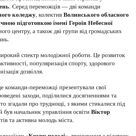
вень
. Серед переможців — дві команди
ного коледжу
, колектив
Волинського обласного
чною підготовкою імені Героїв Небесної
ого центру, а також дві групи від громадських
ань.
ирокий спектр молодіжної роботи. Це розвиток
активності, популяризація спорту, здорового
нізація дозвілля.
 де команди-переможці презентували свої
оведені заходи, поділилися досягненнями та
то згадали про труднощі, з якими стикалися під
тей був начальник управління освіти
Віктор
тів та активна молодь міста.
елозаїзди «
Крути педалі
», тренування з пілатесу