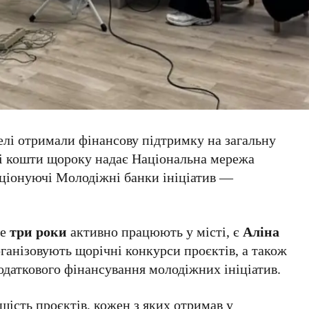
елі отримали фінансову підтримку на загальну
Ці кошти щороку надає Національна мережа
кціонуючі Молодіжні банки ініціатив —
же
три роки
активно працюють у місті, є
Аліна
рганізовують щорічні конкурси проєктів, а також
додаткового фінансування молодіжних ініціатив.
шість проєктів, кожен з яких отримав у