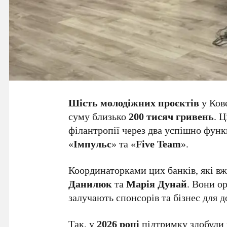
Шість молодіжних проєктів
у Ков
суму близько
200 тисяч гривень
. 
філантропії через два успішно фун
«
Імпульс
» та «
Five Team
».
Координаторками цих банків, які в
Данилюк
та
Марія Дунай
. Вони о
залучають спонсорів та бізнес для 
Так, у
2026 році
підтримку здобули 