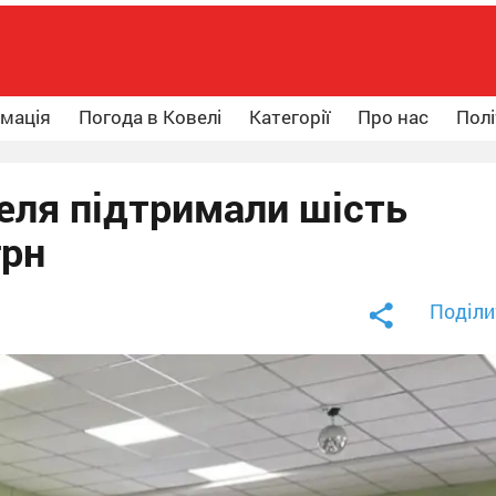
рмація
Погода в Ковелі
Категорії
Про нас
Полі
еля підтримали шість
грн
Поділи