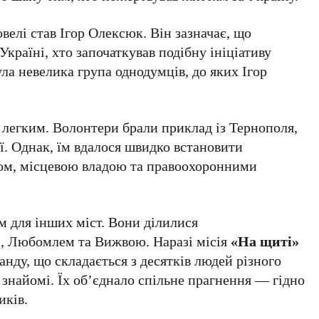
овелі став Ігор Олексюк. Він зазначає, що
країні, хто започаткував подібну ініціативу
ула невелика група однодумців, до яких Ігор
 легким. Волонтери брали приклад із Тернополя,
ї. Однак, їм вдалося швидко встановити
том, місцевою владою та правоохоронними
им для інших міст. Вони ділилися
, Любомлем та Вижвою. Наразі місія
«На щиті»
анду, що складається з десятків людей різного
и знайомі. Їх об’єднало спільне прагнення — гідно
иків.