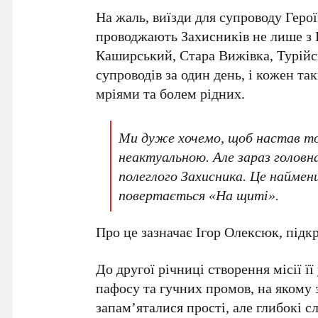
На жаль, виїзди для супроводу Гер
проводжають Захисників не лише з Ко
Каширський, Стара Вижівка, Турійс
супроводів за один день, і кожен та
мріями та болем рідних.
Ми дуже хочемо, щоб настав той
неактуальною. Але зараз головн
полеглого Захисника. Це найме
повертається «На щиті».
Про це зазначає Ігор Олексюк, підк
До другої річниці створення місії ї
пафосу та гучних промов, на якому 
запам’яталися прості, але глибокі с