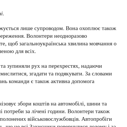
і.
жується лише супроводом. Вона охоплює також
збереження. Волонтери неодноразово
 те, щоб загальноукраїнська хвилина мовчання о
еною для всіх.
 та зупиняли рух на перехрестях, надаючи
ислитися, згадати та подякувати. За словами
дань команди є також активна допомога
ізовує збори коштів на автомобілі, шини та
і потреби за лічені години. Волонтери також
 полонених військовослужбовців. Автопробіги
, що не всі Захисники повернулися додому і за