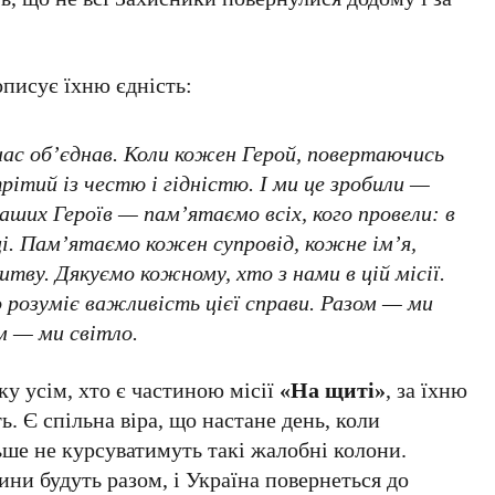
писує їхню єдність:
 нас об’єднав. Коли кожен Герой, повертаючись
трітий із честю і гідністю. І ми це зробили —
аших Героїв — пам’ятаємо всіх, кого провели: в
рці. Пам’ятаємо кожен супровід, кожне ім’я,
тву. Дякуємо кожному, хто з нами в цій місії.
 розуміє важливість цієї справи. Разом — ми
м — ми світло.
у усім, хто є частиною місії
«На щиті»
, за їхню
ь. Є спільна віра, що настане день, коли
льше не курсуватимуть такі жалобні колони.
дини будуть разом, і Україна повернеться до