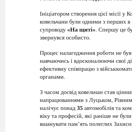
Ініціатором створення цієї місії у К
ковельчани були одними з перших в У
супроводу
«На щиті»
. Спершу це б
звернувся особисто.
Процес налагодження роботи не був
навчаючись і вдосконалюючи свої ді
ефективну співпрацю з військкома
органами.
З часом досвід ковельчан став цінн
напрацюваннями з Луцьком, Рівним
налічує понад
35
автомобілів та ком
віку та професій, які раніше не бул
вшанувати пам’ять полеглих Захисн