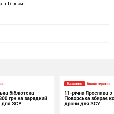
 її Героям!
во
Важливо
Волонтерство
ька бібліотека
11-річна Ярослава з
800 грн на зарядний
Поворська збирає к
й для ЗСУ
дрони для ЗСУ