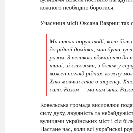
кожного необхідно боротися.
Учасниця місії Оксана Вавриш так о
Ми стали поруч тоді, коли біль
до рідної домівки, мав бути зус
разом. З великою вдячністю до н
тиші, зі сльозами, з болем у се
кожен погляд рідних, кожну моли
Хто мовчки стає в шеренгу. Хто
сила. Разом — ми пам’ять. Разо
Ковельська громада висловлює подяк
силу духу, людяність та небайдужіст
вулицями українських міст і сіл бі
Настане час, коли всі українські ро