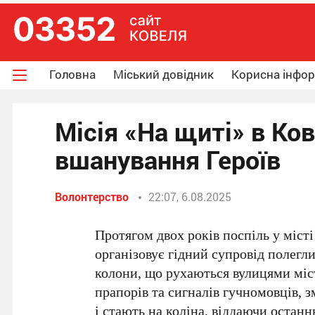
Головна
Міський довідник
Корисна інфо
Місія «На щиті» в Ков
вшанування Героїв
Волонтерство
22:07, 6.08.2025
Протягом двох років поспіль у міст
організовує гідний супровід полегли
колони, що рухаються вулицями міс
прапорів та сигналів гучномовців,
і стають на коліна, віддаючи остан