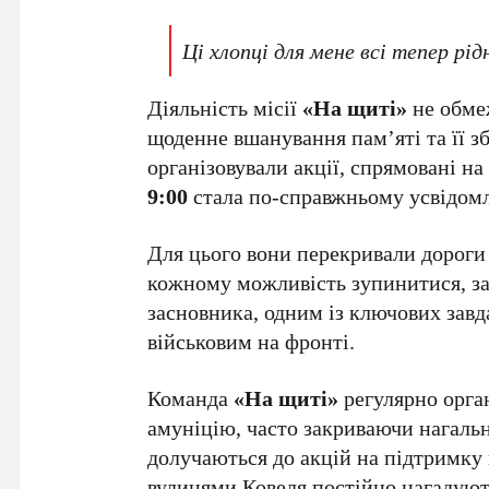
Ці хлопці для мене всі тепер рідн
Діяльність місії
«На щиті»
не обме
щоденне вшанування пам’яті та її 
організовували акції, спрямовані на
9:00
стала по-справжньому усвідомл
Для цього вони перекривали дороги
кожному можливість зупинитися, зам
засновника, одним із ключових зав
військовим на фронті.
Команда
«На щиті»
регулярно орган
амуніцію, часто закриваючи нагальн
долучаються до акцій на підтримку
вулицями Ковеля постійно нагадують