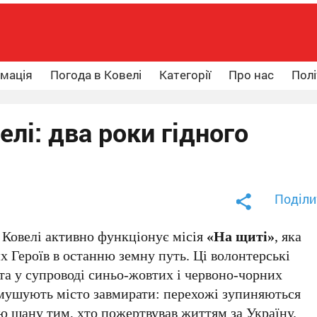
рмація
Погода в Ковелі
Категорії
Про нас
Полі
елі: два роки гідного
Поділи
і Ковелі активно функціонує місія
«На щиті»
, яка
х Героїв в останню земну путь. Ці волонтерські
та у супроводі синьо-жовтих і червоно-чорних
 змушують місто завмирати: перехожі зупиняються
ню шану тим, хто пожертвував життям за Україну.