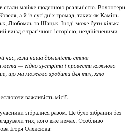
оїв стали майже щоденною реальністю. Волонтери
веля, а й із сусідніх громад, таких як Камінь-
ьк, Любомль та Шацьк. Іноді може бути кілька
кий виїзд є трагічною історією, нездійсненими
 час, коли наша діяльність стане
а мета — гідно зустріти і провести кожного
нше, що ми можемо зробити для тих, хто
реслюючи важливість місії.
ї учасники зібралися разом. Це було зібрання без
згадували тих, кого вже немає. Особливо
лова Ігоря Олексюка: