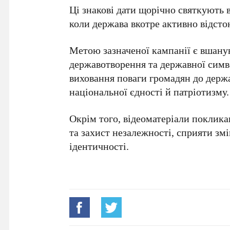
Ці знакові дати щорічно святкують в
коли держава вкотре активно відстою
Метою зазначеної кампанії є вшанув
державотворення та державної симв
виховання поваги громадян до держ
національної єдності й патріотизму.
Окрім того, відеоматеріали покликан
та захист незалежності, сприяти зм
ідентичності.