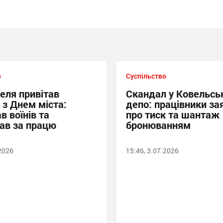
о
Суспільство
еля привітав
Скандал у Ковельсь
 з Днем міста:
депо: працівники за
в воїнів та
про тиск та шантаж
ав за працю
бронюванням
.2026
15:46, 3.07.2026