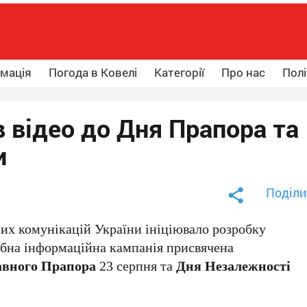
рмація
Погода в Ковелі
Категорії
Про нас
Полі
 відео до Дня Прапора та
и
Поділи
них комунікацій України ініціювало розробку
абна інформаційна кампанія присвячена
вного Прапора
23 серпня та
Дня Незалежності