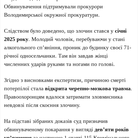
Обвинувачення підтримували прокурори
Володимирської окружної прокуратури.
Слідством було доведено, що злочин стався у
січні
2025 року
. Молодий чоловік, перебуваючи у стані
алкогольного сп’яніння, проник до будинку своєї 71-
річної односельчанки. Там він завдав жінці
численних ударів руками та ногами по голові.
Згідно з висновками експертизи, причиною смерті
потерпілої стала
відкрита черепно-мозкова травма
.
Правоохоронцям вдалося затримати зловмисника
невдовзі після скоєння злочину.
На підставі зібраних доказів суд призначив
обвинуваченому покарання у вигляді
дев’яти років
ув’язнення
за частиною 1 статті 115 Кримінального