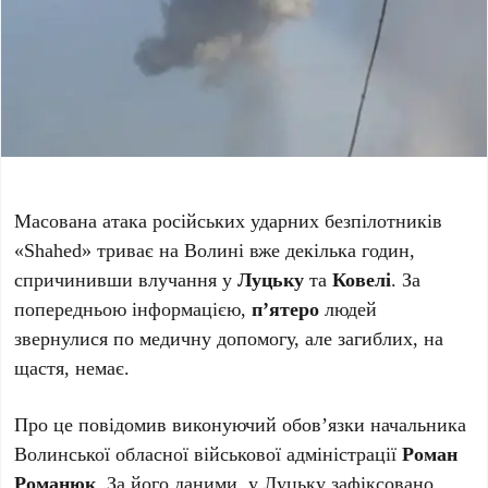
Масована атака російських ударних безпілотників
«Shahed» триває на Волині вже декілька годин,
спричинивши влучання у
Луцьку
та
Ковелі
. За
попередньою інформацією,
п’ятеро
людей
звернулися по медичну допомогу, але загиблих, на
щастя, немає.
Про це повідомив виконуючий обов’язки начальника
Волинської обласної військової адміністрації
Роман
Романюк
. За його даними, у Луцьку зафіксовано