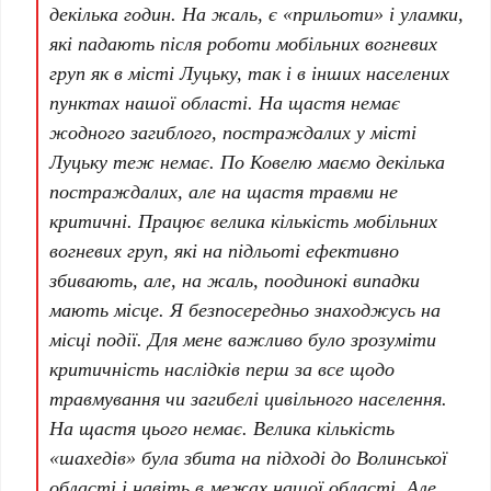
декілька годин. На жаль, є «прильоти» і уламки,
які падають після роботи мобільних вогневих
груп як в місті Луцьку, так і в інших населених
пунктах нашої області. На щастя немає
жодного загиблого, постраждалих у місті
Луцьку теж немає. По Ковелю маємо декілька
постраждалих, але на щастя травми не
критичні. Працює велика кількість мобільних
вогневих груп, які на підльоті ефективно
збивають, але, на жаль, поодинокі випадки
мають місце. Я безпосередньо знаходжусь на
місці події. Для мене важливо було зрозуміти
критичність наслідків перш за все щодо
травмування чи загибелі цивільного населення.
На щастя цього немає. Велика кількість
«шахедів» була збита на підході до Волинської
області і навіть в межах нашої області. Але,