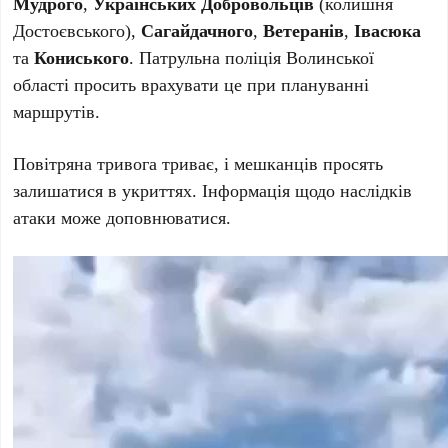
Мудрого
,
Українських Добровольців
(колишня
Достоєвського),
Сагайдачного
,
Ветеранів
,
Івасюка
та
Кониського
. Патрульна поліція Волинської
області просить врахувати це при плануванні
маршрутів.
Повітряна тривога триває, і мешканців просять
залишатися в укриттях. Інформація щодо наслідків
атаки може доповнюватися.