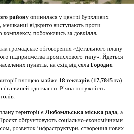
ого району
опинилася у центрі бурхливих
в, мешканці відкрито виступають проти
о комплексу, побоюючись за довкілля.
ала громадське обговорення «Детального плану
кого підприємства промислового типу». Йдеться
аселених пунктів, на схід від села
Городнє
.
ериторії площею майже
18 гектарів
(
17,7845 га
)
олів свиней одночасно. Річна потужність
голів.
лану території є
Любомльська міська рада
, а
 Проєкт обґрунтовують соціально-економічними
сом, розвиток інфраструктури, створення нових