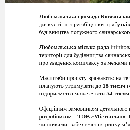
Любомльська громада
Ковельськ
дискусій: попри обіцянки прибуткі
будівництва потужного свинарськог
Любомльська міська рада
ініціюв
території для будівництва свинарсь
про зведення комплексу за межами н
Масштаби проєкту вражають: на т
планують утримувати до
18 тисяч
г
підприємства може сягати
54 тисяч
Офіційним замовником детального п
розробником –
ТОВ «Містоплан»
.
чинниками: забезпечення ринку м’я