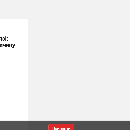
зі:
ричину
Прийняти