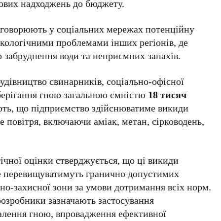
кових надходжень до бюджету.
бговорюють у соціальних мережах потенційну
 екологічними проблемами інших регіонів, де
о забруднення води та неприємних запахів.
удівництво свинарників, соціально-офісної
 зберігання гною загальною ємністю
18 тисяч
ють, що підприємство здійснюватиме викиди
повітря, включаючи аміак, метан, сірководень,
огічної оцінки стверджується, що ці викиди
не перевищуватимуть гранично допустимих
но-захисної зони за умови дотримання всіх норм.
розробники зазначають застосування
далення гною, впровадження ефективної