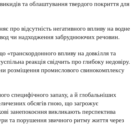
викидів та облаштування твердого покриття для
няє про відсутність негативного впливу на водне
 вод чи надходження забруднюючих речовин.
що «транскордонного впливу на довкілля та
суспільна реакція свідчить про глибоку недовіру.
ни розміщення промислового свинокомплексу
го специфічного запаху, а й глобальніших
величезних обсягів гною, що загрожує
кові занепокоєння викликають перспектива
ри та порушення звичного ритму життя через