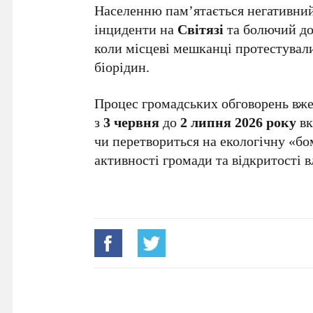
Населенню пам’ятається негативний 
інциденти на
Світязі
та болючий дос
коли місцеві мешканці протестувал
біорідин.
Процес громадських обговорень вже
з
3 червня
до
2 липня 2026 року
вк
чи перетвориться на екологічну «б
активності громади та відкритості в