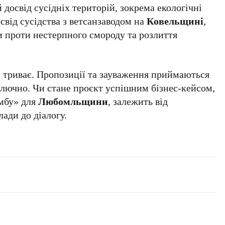
досвід сусідніх територій, зокрема екологічні
від сусідства з ветсанзаводом на
Ковельщині
,
и проти нестерпного смороду та розлиття
 триває. Пропозиції та зауваження приймаються
лючно. Чи стане проєкт успішним бізнес-кейсом,
омбу» для
Любомльщини
, залежить від
лади до діалогу.