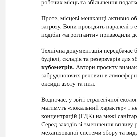
робочих місць та збільшення подат
Проте, місцеві мешканці активно о
загрозу. Вони проводять паралелі з
подібні «агрогіганти» призводили д
Технічна документація передбачає б
будівлі, складів та резервуарів для
кубометрів
. Автори проєкту визна
забруднюючих речовин в атмосферне 
оксиди азоту та пил.
Водночас, у звіті стратегічної екол
матимуть «локальний характер» і 
концентрацій (ГДК) на межі санітар
Серед заходів зі зменшення впливу 
механізованої системи збору та ви