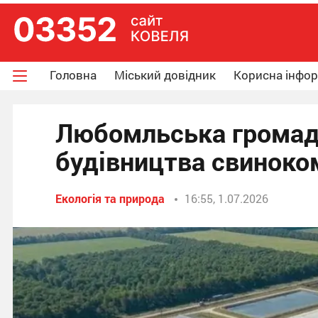
Головна
Міський довідник
Корисна інфо
Любомльська громада
будівництва свиноко
Екологія та природа
16:55, 1.07.2026