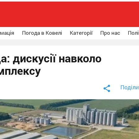
рмація
Погода в Ковелі
Категорії
Про нас
Полі
: дискусії навколо
мплексу
Поділи