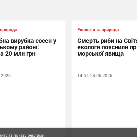
 природа
Екологія та природа
на вирубка сосен у
Смерть риби на Світя
ькому районі:
екологи пояснили п
а 20 млн грн
морської явища
6.2026
14:57, 24.06.2026
йту та показу реклами.